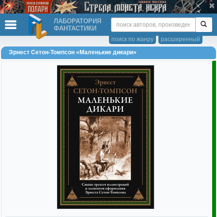
ЛАБОРАТОРИЯ
ФАНТАСТИКИ
поиск по жанру
расширенный
Эрнест Сетон-Томпсон «Маленькие дикари»