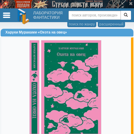
ЛАБОРАТОРИЯ
ФАНТАСТИКИ
поиск по жанру
расширенный
Харуки Мураками «Охота на овец»