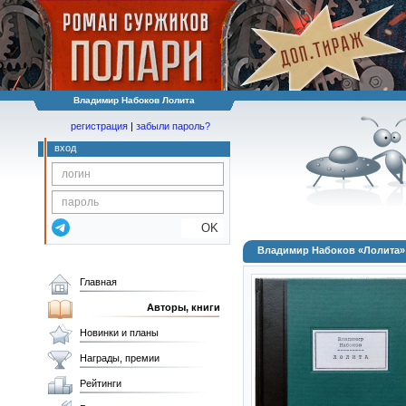
Владимир Набоков Лолита
регистрация
|
забыли пароль?
вход
OK
Владимир Набоков «Лолита»
Главная
Авторы, книги
Новинки и планы
Награды, премии
Рейтинги