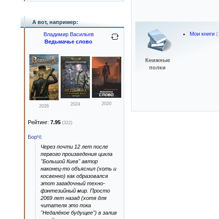
А вот, например:
Мои книги
(
Владимир Васильев
Ведьмачье слово
Книжные
полки
2020
2024
2026
Рейтинг:
7.95
(322)
БорЧ
:
Через почти 12 лет после
первого произведения цикла
"Большой Киев" автор
наконец-то объяснил (хоть и
косвенно) как образовался
этот загадочный техно-
фэнтезийный мир. Просто
2069 лет назад (хотя для
читателя это пока
"Недалёкое будущее") в залив