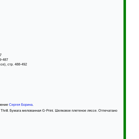
77
9-487
се), стр. 488-492
мление
Сергея Борина
.
Thrill. Бумага мелованная G-Print. Шелковое плетеное ляссе. Отпечатано