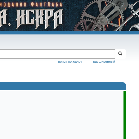
поиск по жанру
расширенный