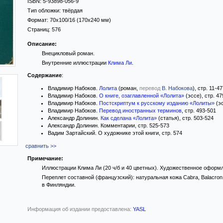
ISBN:
5-93898-056-9
Тип обложки:
твёрдая
Формат:
70x100/16
(170x240 мм)
Страниц:
576
Описание:
Внецикловый роман.
Внутренние иллюстрации
Клима Ли
.
Содержание
:
Владимир Набоков.
Лолита
(роман,
перевод
В. Набокова
), стр. 11-4
Владимир Набоков.
О книге, озаглавленной «Лолита»
(эссе), стр. 47
Владимир Набоков.
Постскриптум к русскому изданию «Лолиты»
(эс
Владимир Набоков.
Перевод иностранных терминов
, стр. 493-501
Александр Долинин.
Как сделана «Лолита»
(статья), стр. 503-524
Александр Долинин. Комментарии, стр. 525-573
Вадим Зартайский. О художнике этой книги, стр. 574
сравнить >>
Примечание:
Иллюстрации Клима Ли (20 ч/б и 40 цветных). Художественное офор
Переплет составной (французский): натуральная кожа Cabra, Balacron 
в Финляндии.
Информация об издании предоставлена:
YASL