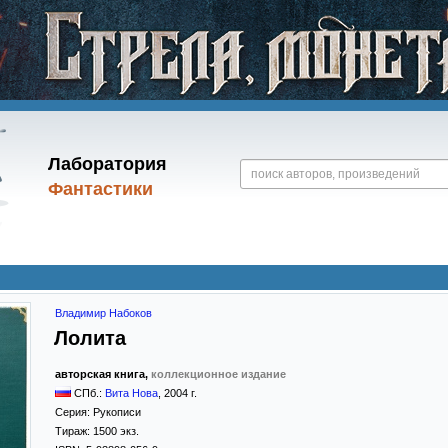
Лаборатория
Фантастики
Владимир Набоков
Лолита
авторская книга,
коллекционное издание
СПб.:
Вита Нова
,
2004
г.
Серия:
Рукописи
Тираж:
1500 экз.