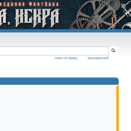
поиск по жанру
расширенный