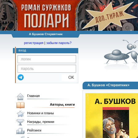
А Бушков Стервятник
регистрация
|
забыли пароль?
вход
OK
А. Бушков «Стервятник»
Главная
Авторы, книги
Новинки и планы
Награды, премии
Рейтинги