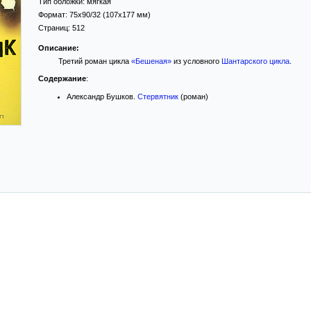
Тип обложки:
мягкая
Формат:
75x90/32
(107x177 мм)
Страниц:
512
Описание:
Третий роман цикла
«Бешеная»
из условного
Шантарского цикла
.
Содержание
:
Александр Бушков.
Стервятник
(роман)