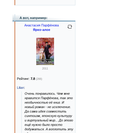
А вот, например:
Анастасия Парфёнова
Ярко-алое
2011
Рейтинг:
7.8
(266)
Lilian
:
Очень понравилось. Чем мне
нравится Парфёнова, так это
необычностью её книг. И
новый роман - не исключение.
Да сама идея совместить
синтоизм, японскую культуру
и виртуальный мир... До этого
ещё нужно было просто
додуматься. А воплотить эту