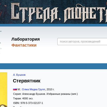
Лаборатория
Фантастики
А. Бушков
Стервятник
М.:
Олма Медиа Групп
,
2010
г.
Серия:
Александр Бушков. Избранные романы (мяг.)
Тираж:
4000 экз.
ISBN:
978-5-373-02137-1