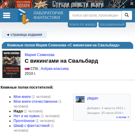
ЛАБОРАТОРИЯ
ФАНТАСТИКИ
поиск по жанру
расширенный
◄ страница издания
Книжные полки Мария Семенова «С викингами на Свальбард»
Мария Семенова
С викингами на Свальбард
СПб.:
Азбука-классика
2010 г.
Книжные полки посетителей:
Мои книги
(1 человек)
ytagan
Мои книги отечественное
(1
человек)
Добавил: 4 августа 2021 г.
Надо
(1 человек)
Заходил: 25 июля 2026 г.
Нет и не нужно
(1 человек)
к полке >
Прочтённое
(1 человек)
Шкаф с фантастикой
(1
человек)