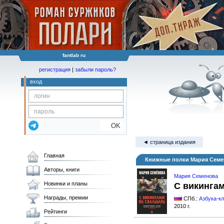
fantlab ru
регистрация
|
забыли пароль?
вход
OK
◄ страница издания
Главная
Книжные полки Мария Семе
Авторы, книги
Мария Семенова
Новинки и планы
С викинга
Награды, премии
СПб.:
Азбука-к
2010 г.
Рейтинги