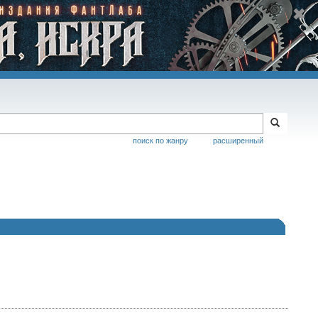
поиск по жанру
расширенный