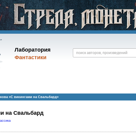
Лаборатория
Фантастики
нова «С викингами на Свальбард»
ми на Свальбард
лассика