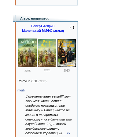
А вот, например:
Роберт Асприн
Маленький МИФОзаклад
2020
2015
2025
Рейтинг:
8.11
(2217)
merli
:
Замечательная вещь!!!! моя
любимая часть серии!!!
особенно нравиться про
Малышку и Банни, никто не
знает в те времена
сейлормун уже была или это
случайность? :)) и такой
грандиозные финал с
созданием корпорации!
...
>>