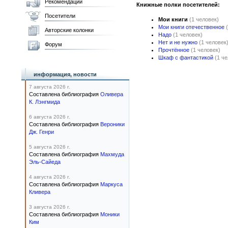
Рекомендации
Книжные полки посетителей:
Посетители
Мои книги
(1 человек)
Мои книги отечественное
Авторские колонки
Надо
(1 человек)
Нет и не нужно
(1 человек
Форум
Прочтённое
(1 человек)
Шкаф с фантастикой
(1 ч
информация, новости
7 августа 2026 г.
Составлена библиография
Оливера
К. Лэнгмида
6 августа 2026 г.
Составлена библиография
Вероники
Дж. Генри
5 августа 2026 г.
Составлена библиография
Махмуда
Эль-Сайеда
4 августа 2026 г.
Составлена библиография
Маркуса
Кливера
3 августа 2026 г.
Составлена библиография
Моники
Ким