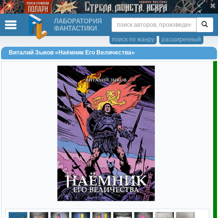
ЛАБОРАТОРИЯ
ФАНТАСТИКИ
поиск по жанру
расширенный
Виталий Зыков «Наёмник Его Величества»