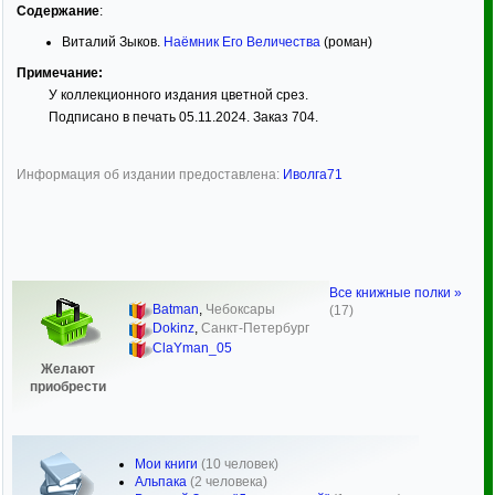
Содержание
:
Виталий Зыков.
Наёмник Его Величества
(роман)
Примечание:
У коллекционного издания цветной срез.
Подписано в печать 05.11.2024. Заказ 704.
Информация об издании предоставлена:
Иволга71
Все книжные полки »
Batman
,
Чебоксары
(17)
Dokinz
,
Санкт-Петербург
ClaYman_05
Желают
приобрести
Мои книги
(10 человек)
Альпака
(2 человека)