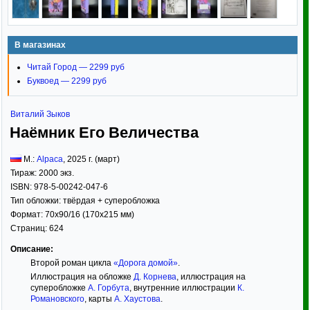
В магазинах
Читай Город — 2299 руб
Буквоед — 2299 руб
Виталий Зыков
Наёмник Его Величества
М.:
Alpaca
,
2025
г. (март)
Тираж:
2000 экз.
ISBN:
978-5-00242-047-6
Тип обложки:
твёрдая
+ суперобложка
Формат:
70x90/16
(170x215 мм)
Страниц:
624
Описание:
Второй роман цикла
«Дорога домой»
.
Иллюстрация на обложке
Д. Корнева
, иллюстрация на
суперобложке
А. Горбута
, внутренние иллюстрации
К.
Романовского
, карты
А. Хаустова
.