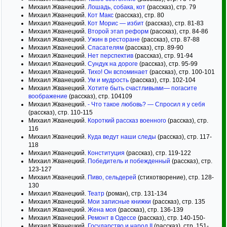
Михаил Жванецкий.
Лошадь, собака, кот
(рассказ), стр. 79
Михаил Жванецкий.
Кот Макс
(рассказ), стр. 80
Михаил Жванецкий.
Кот Морис — избит
(рассказ), стр. 81-83
Михаил Жванецкий.
Второй этап реформ
(рассказ), стр. 84-86
Михаил Жванецкий.
Ужин в ресторане
(рассказ), стр. 87-88
Михаил Жванецкий.
Спасателям
(рассказ), стр. 89-90
Михаил Жванецкий.
Нет перспектив
(рассказ), стр. 91-94
Михаил Жванецкий.
Сундук на дороге
(рассказ), стр. 95-99
Михаил Жванецкий.
Тихо! Он вспоминает
(рассказ), стр. 100-101
Михаил Жванецкий.
Ум и мудрость
(рассказ), стр. 102-104
Михаил Жванецкий.
Хотите быть счастливыми— погасите
воображение
(рассказ), стр. 104109
Михаил Жванецкий.
- Что такое любовь? — Спросил я у себя
(рассказ), стр. 110-115
Михаил Жванецкий.
Короткий рассказ военного
(рассказ), стр.
116
Михаил Жванецкий.
Куда ведут наши следы
(рассказ), стр. 117-
118
Михаил Жванецкий.
Конституция
(рассказ), стр. 119-122
Михаил Жванецкий.
Победитель и побежденный
(рассказ), стр.
123-127
Михаил Жванецкий.
Пиво, сельдерей
(стихотворение), стр. 128-
130
Михаил Жванецкий.
Театр
(роман), стр. 131-134
Михаил Жванецкий.
Мои записные книжки
(рассказ), стр. 135
Михаил Жванецкий.
Жена моя
(рассказ), стр. 136-139
Михаил Жванецкий.
Ремонт в Одессе
(рассказ), стр. 140-150-
Михаил Жванецкий.
Государство и народ II
(рассказ), стр. 151-