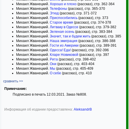
Михаил Жванецкий.
Хорошо и плохо
(рассказ), стр. 362-364
Михаил Жванецкий.
Телефоны
(рассказ), стр. 365-370
Михаил Жванецкий.
Этюд
(рассказ), стр. 371-372
Михаил Жванецкий.
Приспособились
(рассказ), стр. 373
Михаил Жванецкий.
Старое время
(рассказ), стр. 374-378
Михаил Жванецкий.
Литваку в Одессе
(рассказ), стр. 379-382
Михаил Жванецкий.
Зеленая осень
(рассказ), стр. 383-384
Михаил Жванецкий.
Значит, так и будем жить
(рассказ), стр. 385
Михаил Жванецкий.
Наша эмиграция
(рассказ), стр. 386-388
Михаил Жванецкий.
Гости из Америки
(рассказ), стр. 389-391
Михаил Жванецкий.
Одесса! Еда!
(рассказ), стр. 392-396
Михаил Жванецкий.
Кларе Новиковой
(рассказ), стр. 397
Михаил Жванецкий.
Рита
(рассказ), стр. 398-402
Михаил Жванецкий.
Они
(рассказ), стр. 403-404
Михаил Жванецкий.
Мы
(рассказ), стр. 405-409
Михаил Жванецкий.
О себе
(рассказ), стр. 410
сравнить >>
Примечание:
Подписано в печать 12.03.2021. Заказ №808.
Информация об издании предоставлена:
AleksandrB