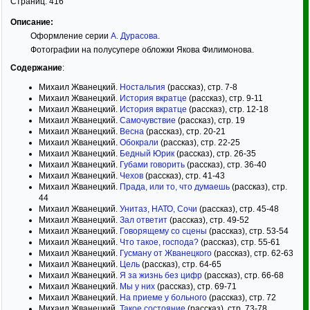
Страниц:
416
Описание:
Оформление серии
А. Дурасова
.
Фотографии на полусупере обложки Якова Филимонова.
Содержание
:
Михаил Жванецкий.
Ностальгия
(рассказ), стр. 7-8
Михаил Жванецкий.
История вкратце
(рассказ), стр. 9-11
Михаил Жванецкий.
История вкратце
(рассказ), стр. 12-18
Михаил Жванецкий.
Самочувствие
(рассказ), стр. 19
Михаил Жванецкий.
Весна
(рассказ), стр. 20-21
Михаил Жванецкий.
Обокрали
(рассказ), стр. 22-25
Михаил Жванецкий.
Бедный Юрик
(рассказ), стр. 26-35
Михаил Жванецкий.
Губами говорить
(рассказ), стр. 36-40
Михаил Жванецкий.
Чехов
(рассказ), стр. 41-43
Михаил Жванецкий.
Прада, или то, что думаешь
(рассказ), стр.
44
Михаил Жванецкий.
Унитаз, НАТО, Сочи
(рассказ), стр. 45-48
Михаил Жванецкий.
Зал ответит
(рассказ), стр. 49-52
Михаил Жванецкий.
Говорящему со сцены
(рассказ), стр. 53-54
Михаил Жванецкий.
Что такое, господа?
(рассказ), стр. 55-61
Михаил Жванецкий.
Гусману от Жванецкого
(рассказ), стр. 62-63
Михаил Жванецкий.
Цель
(рассказ), стр. 64-65
Михаил Жванецкий.
Я за жизнь без цифр
(рассказ), стр. 66-68
Михаил Жванецкий.
Мы у них
(рассказ), стр. 69-71
Михаил Жванецкий.
На приеме у больного
(рассказ), стр. 72
Михаил Жванецкий.
Такое состояние
(рассказ), стр. 73-78