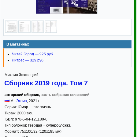
В магазинах
Читай Город — 925 руб
Литрес — 329 руб
Михаил Жванецкий
Сборник 2019 года. Том 7
авторский сборник,
часть собрания сочинений
М.:
Эксмо
,
2021
г.
Серия:
Юмор — это жизнь
Тираж:
2000 экз.
ISBN:
978-5-04-121180-6
Тип обложки:
твёрдая
+ суперобложка
Формат:
75x100/32
(120x185 мм)