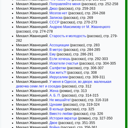
Михаил Жванецкий.
Поправляйте меня
(рассказ), стр. 252-258
Михаил Жванецкий.
Джаз
(рассказ), стр. 259-263
Михаил Жванецкий.
Мозгов нет
(рассказ), стр. 264-268
Михаил Жванецкий.
Записка
(рассказ), стр. 269
Михаил Жванецкий.
СССР
(рассказ), стр. 270-273
Михаил Жванецкий.
Андрею Максимову от М. Жванецкого
(рассказ), стр. 274-278
Михаил Жванецкий.
Старость и молодость
(рассказ), стр. 279-
282
Михаил Жванецкий.
Ассоциации
(рассказ), стр. 283
Михаил Жванецкий.
В метро
(рассказ), стр. 284-285
Михаил Жванецкий.
Ему
(рассказ), стр. 286-291
Михаил Жванецкий.
Если хочешь
(рассказ), стр. 292-303
Михаил Жванецкий.
Искатели счастья
(рассказ), стр. 304-305
Михаил Жванецкий.
Салфетки
(рассказ), стр. 306-307
Михаил Жванецкий.
Как жить?!
(рассказ), стр. 308
Михаил Жванецкий.
Иерусалим
(рассказ), стр. 309-311
Михаил Жванецкий.
У меня в Одессе, во дворе. маленькая
девочка семи лет и соседка
(рассказ), стр. 312
Михаил Жванецкий.
Жена
(роман), стр. 313
Михаил Жванецкий.
А. Б. П.
(рассказ), стр. 314-315
Михаил Жванецкий.
Не мешайте!
(рассказ), стр. 316-318
Михаил Жванецкий.
Цунами
(рассказ), стр. 319-324
Михаил Жванецкий.
В кольце
(рассказ), стр. 325
Михаил Жванецкий.
Вместо любви
(рассказ), стр. 326
Михаил Жванецкий.
История вкратце
(роман), стр. 327-350
Михаил Жванецкий.
Двое
(рассказ), стр. 351-355
Михаил Жванецкий.
Война
(рассказ), стр. 356-361