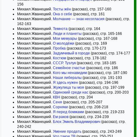
156
Михаил Жванецкий.
Тосты жён
(рассказ), стр. 157-160
Михаил Жванецкий.
Она о себе
(рассказ), стр. 161
Михаил Жванецкий.
Молчание — знак несогласия
(рассказ), стр.
162-163
Михаил Жванецкий.
Темнота
(рассказ), стр. 164
Михаил Жванецкий.
Люди и планеты
(рассказ), стр. 165-166
Михаил Жванецкий.
Мои мемуары
(рассказ), стр. 167-168
Михаил Жванецкий.
О молодёжи
(рассказ), стр. 169
Михаил Жванецкий.
Пробка
(рассказ), стр. 170-173
Михаил Жванецкий.
Задумчивый в городе
(рассказ), стр. 174-177
Михаил Жванецкий.
Костюм
(рассказ), стр. 178-182
Михаил Жванецкий.
СССР. Тузлук
(рассказ), стр. 183-185
Михаил Жванецкий.
Семейное счастье
(рассказ), стр. 186
Михаил Жванецкий.
Кого мы ненавидим
(рассказ), стр. 187-190
Михаил Жванецкий.
Наши либералы
(рассказ), стр. 191-193
Михаил Жванецкий.
Я здесь нужен
(рассказ), стр. 194-196
Михаил Жванецкий.
Жужулица ты моя
(рассказ), стр. 197-199
Михаил Жванецкий.
Одинокий среди нас
(рассказ), стр. 200-203
Михаил Жванецкий.
КВН
(рассказ), стр. 204
Михаил Жванецкий.
Сеня
(рассказ), стр. 205-207
Михаил Жванецкий.
Сорняки
(рассказ), стр. 208-218
Михаил Жванецкий.
Я перед бомжами
(рассказ), стр. 219-233
Михаил Жванецкий.
Ем раков
(рассказ), стр. 234-239
Михаил Жванецкий.
Блох Эмиль Владимирович
(рассказ), стр.
240-242
Михаил Жванецкий.
Умение продать
(рассказ), стр. 243-249
Михаил Жванецкий.
Что такое ТВ
(роман), стр. 250-251