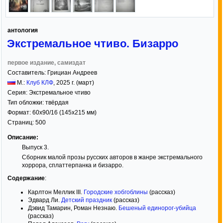
антология
Экстремальное чтиво. Бизарро
первое издание, самиздат
Составитель:
Грициан Андреев
М.:
Клуб КЛФ
,
2025
г. (март)
Серия:
Экстремальное чтиво
Тип обложки:
твёрдая
Формат:
60x90/16
(145x215 мм)
Страниц:
500
Описание:
Выпуск 3.
Сборник малой прозы русских авторов в жанре экстремального
хоррора, сплаттерпанка и бизарро.
Содержание
:
Карлтон Меллик III.
Городские хобгоблины
(рассказ)
Эдвард Ли.
Детский праздник
(рассказ)
Дэвид Тамарин, Роман Незнаю.
Бешеный единорог-убийца
(рассказ)