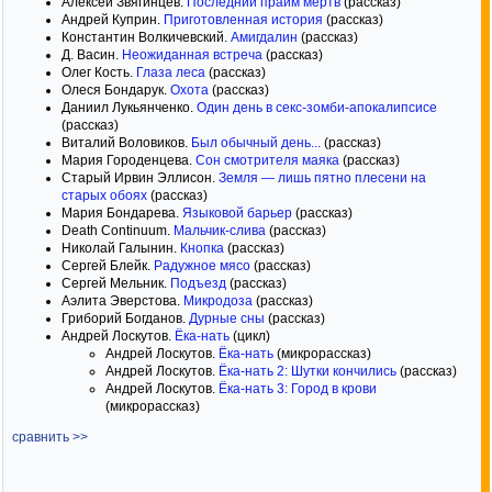
Алексей Звягинцев.
Последний прайм мертв
(рассказ)
Андрей Куприн.
Приготовленная история
(рассказ)
Константин Волкичевский.
Амигдалин
(рассказ)
Д. Васин.
Неожиданная встреча
(рассказ)
Олег Кость.
Глаза леса
(рассказ)
Олеся Бондарук.
Охота
(рассказ)
Даниил Лукьянченко.
Один день в секс-зомби-апокалипсисе
(рассказ)
Виталий Воловиков.
Был обычный день...
(рассказ)
Мария Городенцева.
Сон смотрителя маяка
(рассказ)
Старый Ирвин Эллисон.
Земля — лишь пятно плесени на
старых обоях
(рассказ)
Мария Бондарева.
Языковой барьер
(рассказ)
Death Continuum.
Мальчик-слива
(рассказ)
Николай Галынин.
Кнопка
(рассказ)
Сергей Блейк.
Радужное мясо
(рассказ)
Сергей Мельник.
Подъезд
(рассказ)
Аэлита Эверстова.
Микродоза
(рассказ)
Гриборий Богданов.
Дурные сны
(рассказ)
Андрей Лоскутов.
Ёка-нать
(цикл)
Андрей Лоскутов.
Ëка-нать
(микрорассказ)
Андрей Лоскутов.
Ёка-нать 2: Шутки кончились
(рассказ)
Андрей Лоскутов.
Ёка-нать 3: Город в крови
(микрорассказ)
сравнить >>