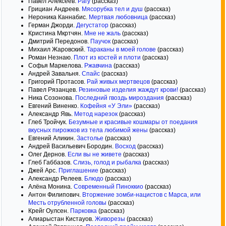
Павел Алексеев.
Рагу
(рассказ)
Грициан Андреев.
Мясорубка тел и душ
(рассказ)
Нероника Каннабис.
Мертвая любовница
(рассказ)
Герман Джорди.
Дегустатор
(рассказ)
Кристина Мкртчян.
Мне не жаль
(рассказ)
Дмитрий Передонов.
Паучок
(рассказ)
Михаил Жаровский.
Тараканы в моей голове
(рассказ)
Роман Незнаю.
Плот из костей и плоти
(рассказ)
Софья Маркелова.
Ржавчина
(рассказ)
Андрей Завальня.
Спайс
(рассказ)
Григорий Протасов.
Рай живых мертвецов
(рассказ)
Павел Рязанцев.
Резиновые изделия жаждут крови!
(рассказ)
Ника Созонова.
Последний гвоздь мироздания
(рассказ)
Евгений Виненко.
Кофейня «У Эли»
(рассказ)
Александр Явь.
Метод нарезок
(рассказ)
Глеб Тройчук.
Безумные и красивые кошмары от поедания
вкусных пирожков из тела любимой жены
(рассказ)
Евгений Аликин.
Застолье
(рассказ)
Андрей Васильевич Бородин.
Восход
(рассказ)
Олег Дернов.
Если вы не живете
(рассказ)
Глеб Габбазов.
Слизь, голод и рыбалка
(рассказ)
Джей Арс.
Приглашение
(рассказ)
Александр Релеев.
Блюдо
(рассказ)
Алёна Монина.
Современный Пиноккио
(рассказ)
Антон Филипович.
Вторжение зомби-нацистов с Марса, или
Месть отрубленной головы
(рассказ)
Крейг Оулсен.
Парковка
(рассказ)
Алиарыстан Кистауов.
Живорезы
(рассказ)