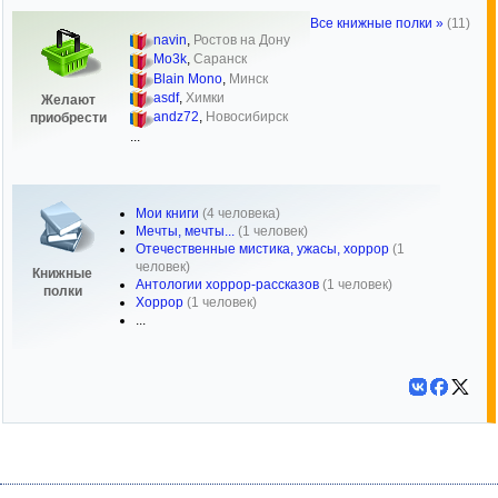
Все книжные полки »
(11)
navin
,
Ростов на Дону
Mo3k
,
Саранск
Blain Mono
,
Минск
asdf
,
Химки
Желают
andz72
,
Новосибирск
приобрести
...
Мои книги
(4 человека)
Мечты, мечты...
(1 человек)
Отечественные мистика, ужасы, хоррор
(1
человек)
Книжные
Антологии хоррор-рассказов
(1 человек)
полки
Хоррор
(1 человек)
...