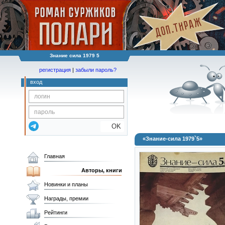
Знание сила 1979 5
регистрация
|
забыли пароль?
вход
OK
«Знание-сила 1979`5»
Главная
Авторы, книги
Новинки и планы
Награды, премии
Рейтинги