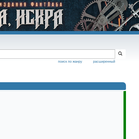
поиск по жанру
расширенный