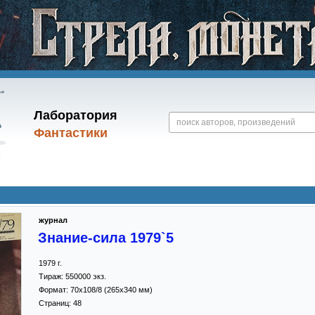
Лаборатория
Фантастики
журнал
Знание-сила 1979`5
1979
г.
Тираж:
550000 экз.
Формат:
70x108/8
(265x340 мм)
Страниц:
48