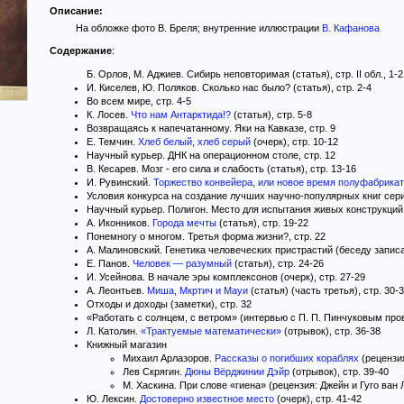
Описание:
На обложке фото В. Бреля; внутренние иллюстрации
В. Кафанова
Содержание
:
Б. Орлов, М. Аджиев. Сибирь неповторимая (статья), стр. II обл., 1-2
И. Киселев, Ю. Поляков. Сколько нас было? (статья), стр. 2-4
Во всем мире, стр. 4-5
К. Лосев.
Что нам Антарктида!?
(статья), стр. 5-8
Возвращаясь к напечатанному. Яки на Кавказе, стр. 9
Е. Темчин.
Хлеб белый, хлеб серый
(очерк), стр. 10-12
Научный курьер. ДНК на операционном столе, стр. 12
В. Кесарев. Мозг - его сила и слабость (статья), стр. 13-16
И. Рувинский.
Торжество конвейера, или новое время полуфабрика
Условия конкурса на создание лучших научно-популярных книг сери
Научный курьер. Полигон. Место для испытания живых конструкций,
А. Иконников.
Города мечты
(статья), стр. 19-22
Понемногу о многом. Третья форма жизни?, стр. 22
А. Малиновский. Генетика человеческих пристрастий (беседу записал
Е. Панов.
Человек — разумный
(статья), стр. 24-26
И. Усейнова. В начале эры комплексонов (очерк), стр. 27-29
А. Леонтьев.
Миша, Мкртич и Мауи
(статья) (часть третья), стр. 30-
Отходы и доходы (заметки), стр. 32
«Работать с солнцем, с ветром» (интервью с П. П. Пинчуковым прове
Л. Католин.
«Трактуемые математически»
(отрывок), стр. 36-38
Книжный магазин
Михаил Арлазоров.
Рассказы о погибших кораблях
(рецензия
Лев Скрягин.
Дюны Вёрджинии Дэйр
(отрывок), стр. 39-40
М. Хаскина. При слове «гиена» (рецензия: Джейн и Гуго ван 
Ю. Лексин.
Достоверно известное место
(очерк), стр. 41-42