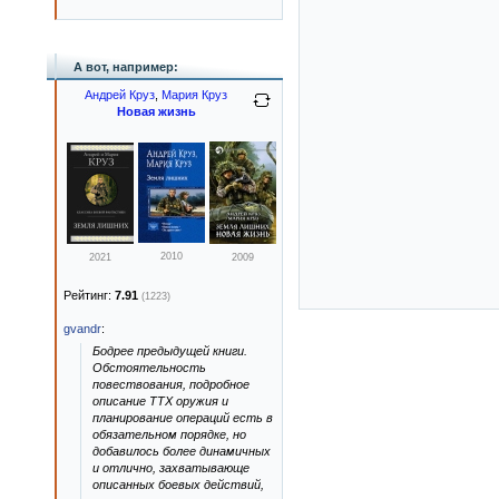
А вот, например:
Андрей Круз
,
Мария Круз
Новая жизнь
2010
2021
2009
Рейтинг:
7.91
(1223)
gvandr
:
Бодрее предыдущей книги.
Обстоятельность
повествования, подробное
описание ТТХ оружия и
планирование операций есть в
обязательном порядке, но
добавилось более динамичных
и отлично, захватывающе
описанных боевых действий,