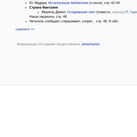
Ю. Мадора.
Исчезнувшая библиотека
(статья), стр. 42-44
Страна Фантазия
Мишель Демют.
Оседлавшие свет
(повесть,
перевод
П. Гур
Наши лауреаты, стр. 48
Читатель сообщает, спрашивает, спорит... стр. 48, III обл.
сравнить >>
Информация об издании предоставлена:
ameshavkin