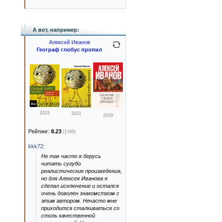
А вот, например:
Алексей Иванов
Географ глобус пропил
2023
2021
2019
Рейтинг:
8.23
(1765)
kkk72
:
Не так часто я берусь
читать сугубо
реалистические произведения,
но для Алексея Иванова я
сделал исключение и остался
очень доволен знакомством с
этим автором. Нечасто мне
приходится сталкиваться со
столь качественной