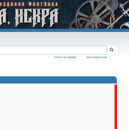
поиск по жанру
расширенный