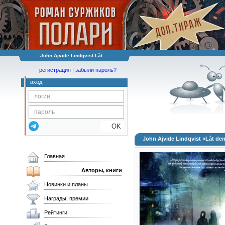
John Ajvide Lindqvist Låt ...
регистрация
|
забыли пароль?
вход
OK
John Ajvide Lindqvist «Låt de
Главная
Авторы, книги
Новинки и планы
Награды, премии
Рейтинги