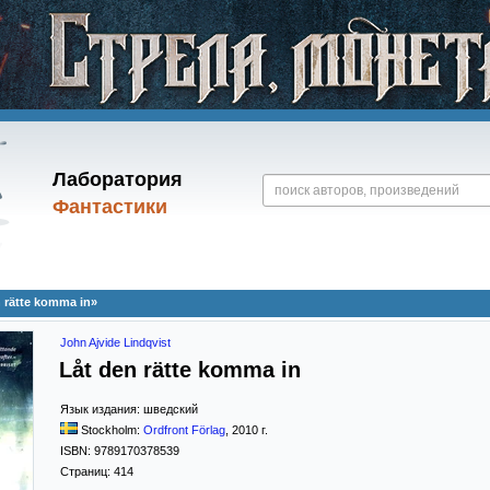
Лаборатория
Фантастики
n rätte komma in»
John Ajvide Lindqvist
Låt den rätte komma in
Язык издания:
шведский
Stockholm:
Ordfront Förlag
,
2010
г.
ISBN:
9789170378539
Страниц:
414