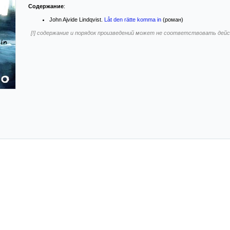
Содержание
:
John Ajvide Lindqvist.
Låt den rätte komma in
(роман)
[!] содержание и порядок произведений может не соответствовать де