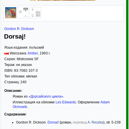
Gordon R. Dickson
Dorsaj!
Язык издания:
польский
Warszawa:
Amber
,
1993
г.
Серия:
Mistrzowie SF
Тираж:
не указан
ISBN:
83-7082-107-3
Тип обложки:
мягкая
Страниц:
240
Описание:
Роман из
«Дорсайского цикла»
.
Иллюстрация на обложке
Les Edwards
. Оформление
Adam
Olchowik
.
Содержание
:
Gordon R. Dickson.
Dorsai!
(роман,
перевод
A. Reszka
), str. 5-239