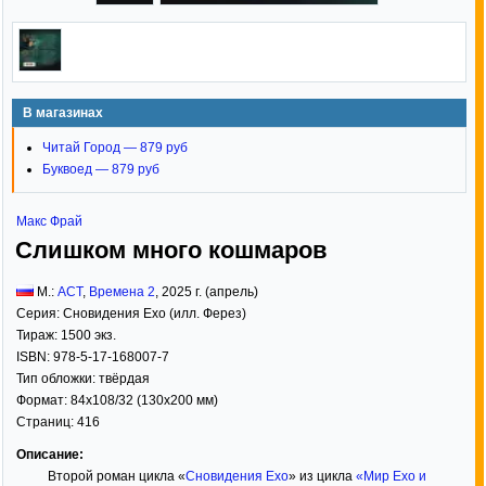
В магазинах
Читай Город — 879 руб
Буквоед — 879 руб
Макс Фрай
Слишком много кошмаров
М.:
АСТ
,
Времена 2
,
2025
г. (апрель)
Серия:
Сновидения Ехо (илл. Ферез)
Тираж:
1500 экз.
ISBN:
978-5-17-168007-7
Тип обложки:
твёрдая
Формат:
84x108/32
(130x200 мм)
Страниц:
416
Описание:
Второй роман цикла «
Сновидения Ехо
» из цикла
«Мир Ехо и