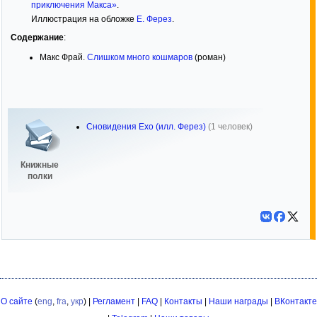
приключения Макса»
.
Иллюстрация на обложке
Е. Ферез
.
Содержание
:
Макс Фрай.
Слишком много кошмаров
(роман)
Сновидения Ехо (илл. Ферез)
(1 человек)
Книжные
полки
О сайте
(
eng
,
fra
,
укр
) |
Регламент
|
FAQ
|
Контакты
|
Наши награды
|
ВКонтакте