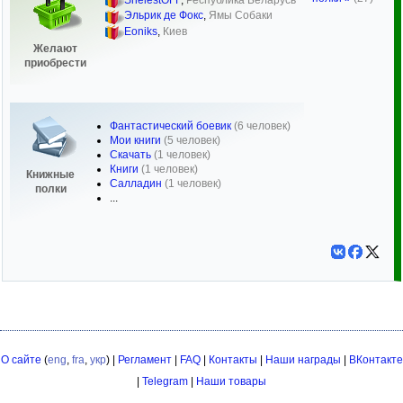
ShelestOFF
,
Республика Беларусь
Эльрик де Фокс
,
Ямы Собаки
Eoniks
,
Киев
Желают
приобрести
Фантастический боевик
(6 человек)
Мои книги
(5 человек)
Скачать
(1 человек)
Книги
(1 человек)
Книжные
Салладин
(1 человек)
полки
...
О сайте
(
eng
,
fra
,
укр
) |
Регламент
|
FAQ
|
Контакты
|
Наши награды
|
ВКонтакте
|
Telegram
|
Наши товары