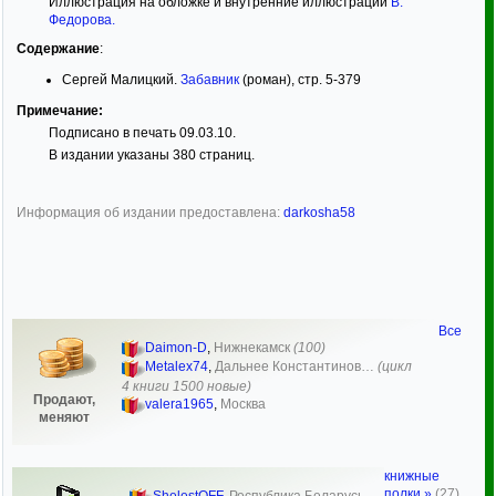
Иллюстрация на обложке и внутренние иллюстрации
В.
Федорова
.
Содержание
:
Сергей Малицкий.
Забавник
(роман), стр. 5-379
Примечание:
Подписано в печать 09.03.10.
В издании указаны 380 страниц.
Информация об издании предоставлена:
darkosha58
Все
Daimon-D
,
Нижнекамск
(100)
Metalex74
,
Дальнее Константинов…
(цикл
4 книги 1500 новые)
Продают,
valera1965
,
Москва
меняют
книжные
полки »
(27)