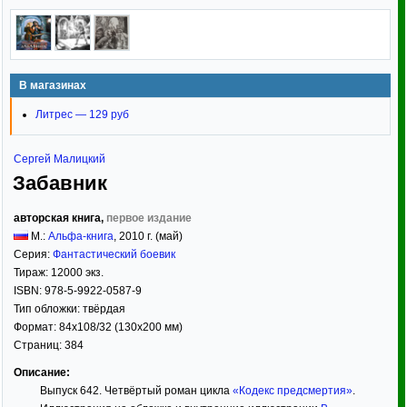
В магазинах
Литрес — 129 руб
Сергей Малицкий
Забавник
авторская книга,
первое издание
М.:
Альфа-книга
,
2010
г. (май)
Серия:
Фантастический боевик
Тираж:
12000 экз.
ISBN:
978-5-9922-0587-9
Тип обложки:
твёрдая
Формат:
84x108/32
(130x200 мм)
Страниц:
384
Описание:
Выпуск 642. Четвёртый роман цикла
«Кодекс предсмертия»
.