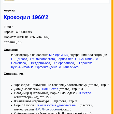
журнал
Крокодил 1960'2
1960
г.
Тираж:
1400000 экз.
Формат:
70x108/8
(265x340 мм)
Страниц:
16
Описание:
Иллюстрация на обложке
М. Черемных
, внутренние иллюстрации
Е. Щеглова
,
Н.М. Лисогорского
,
Бориса Лео
,
С. Кузьминой
,
И.
Семёнова
,
Е. Ведерникова
,
Ю. Черепанова
,
Е. Горохова
,
Кукрыниксов
,
И. Оффенгендена
,
А. Каневского
.
Содержание
:
"Крокодил". Разъяснение товарищу застенчивому (статья), стр. 2
Давид Заславский.
Наш Чехов
(статья), стр. 2-3
Владимир Дыховичный, Морис Слободской.
В Метро
(стихотворение), стр. 2-3
Юбилейное (карикатура Е. Щеглова), стр. 3
Борис Егоров.
Не откажите в удовольствии...
(рассказ,
иллюстрации
Н.М. Лисогорского
), стр. 5
Счётная машина (карикатура Н. Лисогорского), стр. 5