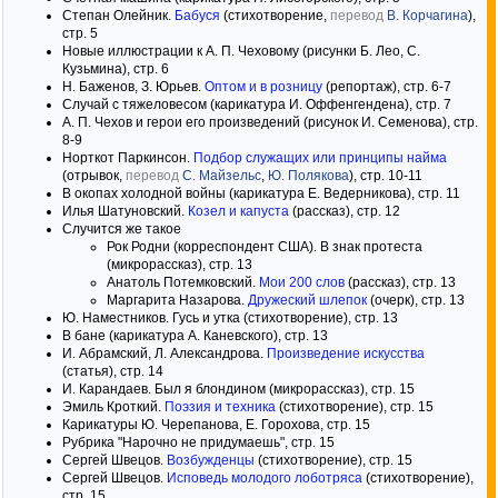
Степан Олейник.
Бабуся
(стихотворение,
перевод
В. Корчагина
),
стр. 5
Новые иллюстрации к А. П. Чеховому (рисунки Б. Лео, С.
Кузьмина), стр. 6
Н. Баженов, З. Юрьев.
Оптом и в розницу
(репортаж), стр. 6-7
Случай с тяжеловесом (карикатура И. Оффенгендена), стр. 7
А. П. Чехов и герои его произведений (рисунок И. Семенова), стр.
8-9
Норткот Паркинсон.
Подбор служащих или принципы найма
(отрывок,
перевод
С. Майзельс
,
Ю. Полякова
), стр. 10-11
В окопах холодной войны (карикатура Е. Ведерникова), стр. 11
Илья Шатуновский.
Козел и капуста
(рассказ), стр. 12
Случится же такое
Рок Родни (корреспондент США). В знак протеста
(микрорассказ), стр. 13
Анатоль Потемковский.
Мои 200 слов
(рассказ), стр. 13
Маргарита Назарова.
Дружеский шлепок
(очерк), стр. 13
Ю. Наместников. Гусь и утка (стихотворение), стр. 13
В бане (карикатура А. Каневского), стр. 13
И. Абрамский, Л. Александрова.
Произведение искусства
(статья), стр. 14
И. Карандаев. Был я блондином (микрорассказ), стр. 15
Эмиль Кроткий.
Поэзия и техника
(стихотворение), стр. 15
Карикатуры Ю. Черепанова, Е. Горохова, стр. 15
Рубрика "Нарочно не придумаешь", стр. 15
Сергей Швецов.
Возбужденцы
(стихотворение), стр. 15
Сергей Швецов.
Исповедь молодого лоботряса
(стихотворение),
стр. 15