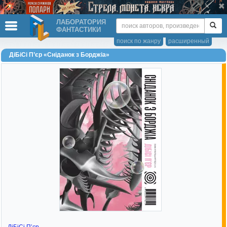
ЛАБОРАТОРИЯ
ФАНТАСТИКИ
поиск по жанру
расширенный
ДіБіСі П’єр «Сніданок з Борджіа»