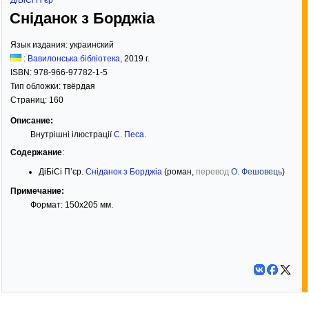
ДіБіСі П’єр
Сніданок з Борджіа
Язык издания:
украинский
:
Вавилонська бібліотека
,
2019
г.
ISBN:
978-966-97782-1-5
Тип обложки:
твёрдая
Страниц:
160
Описание:
Внутрішні ілюстрації
С. Песа
.
Содержание
:
ДіБіСі П’єр.
Сніданок з Борджіа
(роман,
перевод
О. Фешовець
)
Примечание:
Формат: 150х205 мм.