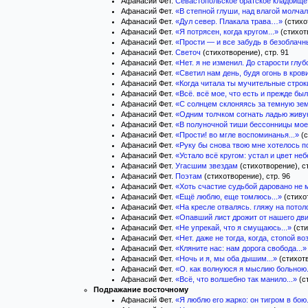
Афанасий Фет.
Севастопольское братское кладбище
Афанасий Фет.
«В степной глуши, над влагой молчал
Афанасий Фет.
«Дул север. Плакала трава…»
(стихо
Афанасий Фет.
«Я потрясен, когда кругом...»
(стихотв
Афанасий Фет.
«Прости — и все забудь в безоблачны
Афанасий Фет.
Светоч
(стихотворение), стр. 91
Афанасий Фет.
«Нет. я не изменил. До старости глубо
Афанасий Фет.
«Светил нам день, будя огонь в кро
Афанасий Фет.
«Когда читала ты мучительные строки
Афанасий Фет.
«Всё. всё мое, что есть и прежде был
Афанасий Фет.
«С солнцем склоняясь за темную зем
Афанасий Фет.
«Одним толчком согнать ладью живую
Афанасий Фет.
«В полуночной тиши бессонницы моей
Афанасий Фет.
«Прости! во мгле воспоминанья...»
(с
Афанасий Фет.
«Руку бы снова твою мне хотелось по
Афанасий Фет.
«Устало всё кругом: устал и цвет небе
Афанасий Фет.
Угасшим звездам
(стихотворение), ст
Афанасий Фет.
Поэтам
(стихотворение), стр. 96
Афанасий Фет.
«Хоть счастие судьбой даровано не м
Афанасий Фет.
«Ещё люблю, еще томлюсь...»
(стихот
Афанасий Фет.
«На кресле отвалясь. гляжу на потоло
Афанасий Фет.
«Опавший лист дрожит от нашего дви
Афанасий Фет.
«Не упрекай, что я смущаюсь...»
(сти
Афанасий Фет.
«Нет. даже не тогда, когда, стопой во
Афанасий Фет.
«Кляните нас: нам дорога свобода...»
Афанасий Фет.
«Ночь и я, мы оба дышим...»
(стихотв
Афанасий Фет.
«О. как волнуюся я мыслию больною.
Афанасий Фет.
«Всё, что волшебно так манило...»
(с
Подражание восточному
Афанасий Фет.
«Я люблю его жарко: он тигром в бою.