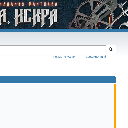
поиск по жанру
расширенный