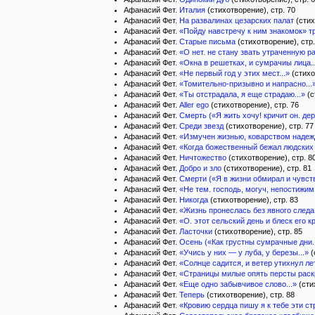
Афанасий Фет.
Италия
(стихотворение), стр. 70
Афанасий Фет.
На развалинах цезарских палат
(стих
Афанасий Фет.
«Пойду навстречу к ним знакомок» тр
Афанасий Фет.
Старые письма
(стихотворение), стр.
Афанасий Фет.
«О нет. не стану звать утраченную ра
Афанасий Фет.
«Окна в решетках, и сумрачиы лица.
Афанасий Фет.
«Не первый год у этих мест...»
(стихо
Афанасий Фет.
«Томительно-призывно и напрасно...
Афанасий Фет.
«Ты отстрадала, я еще страдаю...»
(с
Афанасий Фет.
Aller ego
(стихотворение), стр. 76
Афанасий Фет.
Смерть («Я жить хочу! кричит он. дер
Афанасий Фет.
Среди звезд
(стихотворение), стр. 77
Афанасий Фет.
«Измучен жизнью, коварством надежд
Афанасий Фет.
«Когда божественный бежал людских 
Афанасий Фет.
Ничтожество
(стихотворение), стр. 8
Афанасий Фет.
Добро и зло
(стихотворение), стр. 81
Афанасий Фет.
Смерти («Я в жизни обмирал и чувств
Афанасий Фет.
«Не тем. господь, могуч, непостижим.
Афанасий Фет.
Никогда
(стихотворение), стр. 83
Афанасий Фет.
«Жизнь пронеслась без явного следа.
Афанасий Фет.
«О. этот сельский день и блеск его к
Афанасий Фет.
Ласточки
(стихотворение), стр. 85
Афанасий Фет.
Осень («Как грустны сумрачные дни..
Афанасий Фет.
«Учись у них — у луба, у березы...»
(
Афанасий Фет.
«Солнце садится, и ветер утихнул лет
Афанасий Фет.
«Страницы милые опять персты раск
Афанасий Фет.
«Еще одно забывчивое слово...»
(сти
Афанасий Фет.
Теперь
(стихотворение), стр. 88
Афанасий Фет.
«Кровию сердца пишу я к тебе эти стр