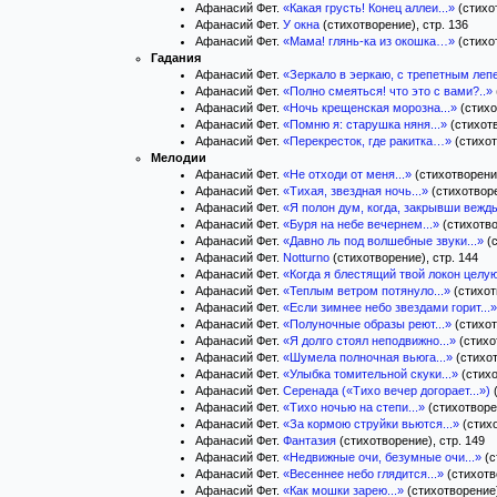
Афанасий Фет.
«Какая грусть! Конец аллеи...»
(стихот
Афанасий Фет.
У окна
(стихотворение), стр. 136
Афанасий Фет.
«Мама! глянь-ка из окошка…»
(стихот
Гадания
Афанасий Фет.
«Зеркало в эеркаю, с трепетным лепе
Афанасий Фет.
«Полно смеяться! что это с вами?..»
Афанасий Фет.
«Ночь крещенская морозна...»
(стихо
Афанасий Фет.
«Помню я: старушка няня...»
(стихотв
Афанасий Фет.
«Перекресток, где ракитка…»
(стихот
Мелодии
Афанасий Фет.
«Не отходи от меня...»
(стихотворение
Афанасий Фет.
«Тихая, звездная ночь...»
(стихотворе
Афанасий Фет.
«Я полон дум, когда, закрывши вежды
Афанасий Фет.
«Буря на небе вечернем...»
(стихотво
Афанасий Фет.
«Давно ль под волшебные звуки...»
(с
Афанасий Фет.
Notturno
(стихотворение), стр. 144
Афанасий Фет.
«Когда я блестящий твой локон целую
Афанасий Фет.
«Теплым ветром потянуло...»
(стихот
Афанасий Фет.
«Если зимнее небо звездами горит...»
Афанасий Фет.
«Полуночные образы реют...»
(стихот
Афанасий Фет.
«Я долго стоял неподвижно...»
(стихо
Афанасий Фет.
«Шумела полночная вьюга...»
(стихот
Афанасий Фет.
«Улыбка томительной скуки...»
(стихо
Афанасий Фет.
Серенада («Тихо вечер догорает...»)
(
Афанасий Фет.
«Тихо ночью на степи...»
(стихотворен
Афанасий Фет.
«За кормою струйки вьются...»
(стихо
Афанасий Фет.
Фантазия
(стихотворение), стр. 149
Афанасий Фет.
«Недвижные очи, безумные очи...»
(с
Афанасий Фет.
«Весеннее небо глядится...»
(стихотв
Афанасий Фет.
«Как мошки зарею...»
(стихотворение)