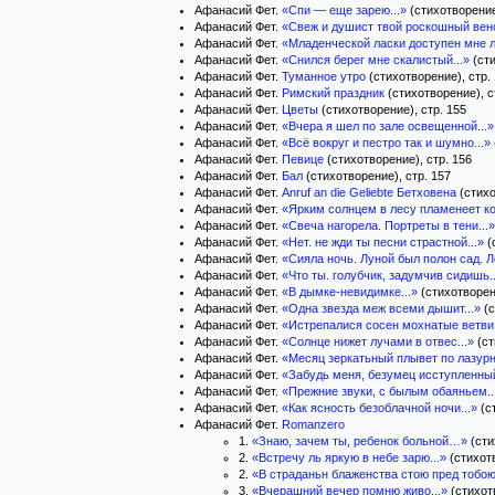
Афанасий Фет.
«Спи — еще зарею...»
(стихотворение
Афанасий Фет.
«Свеж и душист твой роскошный вено
Афанасий Фет.
«Младенческой ласки доступен мне ле
Афанасий Фет.
«Снился берег мне скалистый...»
(сти
Афанасий Фет.
Туманное утро
(стихотворение), стр.
Афанасий Фет.
Римский праздник
(стихотворение), с
Афанасий Фет.
Цветы
(стихотворение), стр. 155
Афанасий Фет.
«Вчера я шел по зале освещенной...»
Афанасий Фет.
«Всё вокруг и пестро так и шумно...»
Афанасий Фет.
Певице
(стихотворение), стр. 156
Афанасий Фет.
Бал
(стихотворение), стр. 157
Афанасий Фет.
Anruf an die Geliebte Бетховена
(стихо
Афанасий Фет.
«Ярким солнцем в лесу пламенеет ко
Афанасий Фет.
«Свеча нагорела. Портреты в тени...»
Афанасий Фет.
«Нет. не жди ты песни страстной...»
(
Афанасий Фет.
«Сияла ночь. Луной был полон сад. Л
Афанасий Фет.
«Что ты. голубчик, задумчив сидишь..
Афанасий Фет.
«В дымке-невидимке...»
(стихотворени
Афанасий Фет.
«Одна звезда меж всеми дышит...»
(с
Афанасий Фет.
«Истрепалися сосен мохнатые ветви о
Афанасий Фет.
«Солнце нижет лучами в отвес...»
(ст
Афанасий Фет.
«Месяц зеркатьный плывет по лазурн
Афанасий Фет.
«Забудь меня, безумец исступленный
Афанасий Фет.
«Прежние звуки, с былым обаяньем..
Афанасий Фет.
«Как ясность безоблачной ночи...»
(с
Афанасий Фет.
Romanzero
1.
«Знаю, зачем ты, ребенок больной…»
(сти
2.
«Встречу ль яркую в небе зарю...»
(стихотв
2.
«В страданьн блаженства стою пред тобою.
3.
«Вчерашний вечер помню живо...»
(стихотв