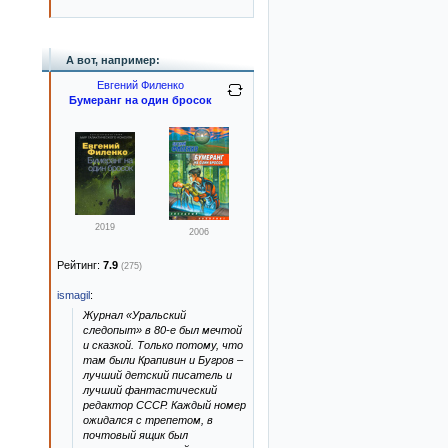
А вот, например:
Евгений Филенко
Бумеранг на один бросок
2019
2006
Рейтинг:
7.9
(275)
ismagil
:
Журнал «Уральский
следопыт» в 80-е был мечтой
и сказкой. Только потому, что
там были Крапивин и Бугров –
лучший детский писатель и
лучший фантастический
редактор СССР. Каждый номер
ожидался с трепетом, в
почтовый ящик был