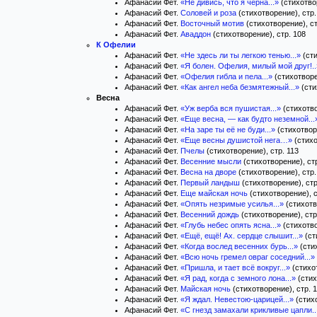
Афанасий Фет.
«Не дивись, что я черна...»
(стихотвор
Афанасий Фет.
Соловей и роза
(стихотворение), стр.
Афанасий Фет.
Восточный мотив
(стихотворение), ст
Афанасий Фет.
Аваддон
(стихотворение), стр. 108
К Офелии
Афанасий Фет.
«Не здесь ли ты легкою тенью...»
(сти
Афанасий Фет.
«Я болен. Офелия, милый мой друг!..
Афанасий Фет.
«Офелия гибла и пела...»
(стихотворе
Афанасий Фет.
«Как ангел неба безмятежный...»
(сти
Весна
Афанасий Фет.
«Уж верба вся пушистая...»
(стихотво
Афанасий Фет.
«Еще весна, — как будто неземной...
Афанасий Фет.
«На заре ты её не буди...»
(стихотворе
Афанасий Фет.
«Еще весны душистой нега…»
(стихо
Афанасий Фет.
Пчелы
(стихотворение), стр. 113
Афанасий Фет.
Весенние мысли
(стихотворение), стр
Афанасий Фет.
Весна на дворе
(стихотворение), стр.
Афанасий Фет.
Первый ландыш
(стихотворение), стр
Афанасий Фет.
Еще майская ночь
(стихотворение), с
Афанасий Фет.
«Опять незримые усилья...»
(стихотв
Афанасий Фет.
Весенний дождь
(стихотворение), стр
Афанасий Фет.
«Глубь небес опять ясна...»
(стихотво
Афанасий Фет.
«Ещё, ещё! Ах. сердце слышит...»
(ст
Афанасий Фет.
«Когда вослед весенних бурь...»
(стих
Афанасий Фет.
«Всю ночь гремел овраг соседний...»
Афанасий Фет.
«Пришла, и тает всё вокруг...»
(стихот
Афанасий Фет.
«Я рад, когда с земного лона...»
(стих
Афанасий Фет.
Майская ночь
(стихотворение), стр. 
Афанасий Фет.
«Я ждал. Невестою-царицей...»
(стихо
Афанасий Фет.
«С гнезд замахали крикливые цапли..