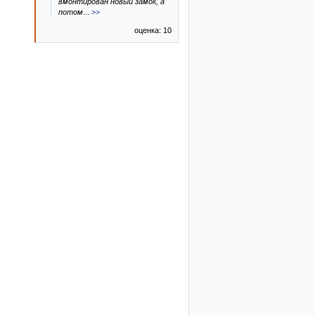
вмонтирован новый замок, а
потом
...
>>
оценка: 10