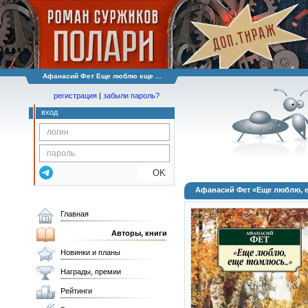
Афанасий Фет Еще люблю еще ...
регистрация
|
забыли пароль?
вход
OK
Афанасий Фет «Еще люблю, 
Главная
Авторы, книги
Новинки и планы
Награды, премии
Рейтинги