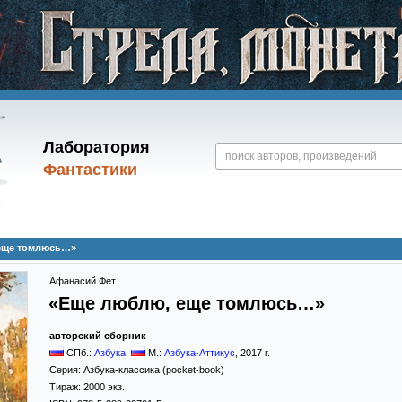
Лаборатория
Фантастики
еще томлюсь…»
Афанасий Фет
«Еще люблю, еще томлюсь…»
авторский сборник
СПб.:
Азбука
,
М.:
Азбука-Аттикус
,
2017
г.
Серия:
Азбука-классика (pocket-book)
Тираж:
2000 экз.