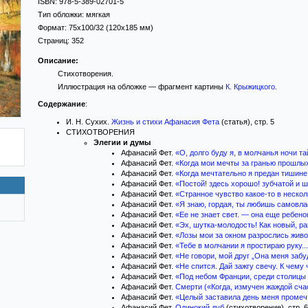
ISBN:
978-5-389-02701-5
Тип обложки:
мягкая
Формат:
75x100/32
(120x185 мм)
Страниц:
352
Описание:
Стихотворения.
Иллюстрация на обложке — фрагмент картины
К. Крыжицкого
.
Содержание
:
И. Н. Сухих.
Жизнь и стихи Афанасия Фета
(статья), стр. 5
СТИХОТВОРЕНИЯ
Элегии и думы
Афанасий Фет.
«О, долго буду я, в молчанья ночи та
Афанасий Фет.
«Когда мои мечты за гранью прошлых
Афанасий Фет.
«Когда мечтательно я предан тишине.
Афанасий Фет.
«Постой! здесь хорошо! зубчатой и ш
Афанасий Фет.
«Странное чувство какое-то в нескол
Афанасий Фет.
«Я знаю, гордая, ты любишь самовлас
Афанасий Фет.
«Ее не знает свет. — она еще ребенок
Афанасий Фет.
«Эх, шутка-молодость! Как новый, ран
Афанасий Фет.
«Лозы мои за окном разрослись живоп
Афанасий Фет.
«Тебе в молчании я простираю руку..
Афанасий Фет.
«Не говори, мой друг „Она меня забуд
Афанасий Фет.
«Не спится. Дай зажгу свечу. К чему 
Афанасий Фет.
«Под небом Франции, среди столицы с
Афанасий Фет.
Смерти («Когда, измучен жаждой счас
Афанасий Фет.
«Целый заставила день меня промечт
Афанасий Фет.
Одинокий дуб
(стихотворение), стр. 