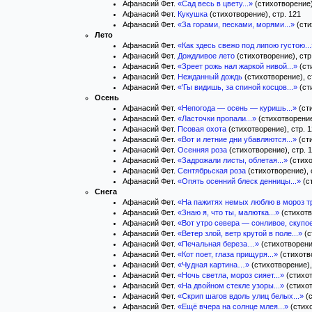
Афанасий Фет.
«Сад весь в цвету...»
(стихотворение)
Афанасий Фет.
Кукушка
(стихотворение), стр. 121
Афанасий Фет.
«За горами, песками, морями...»
(сти
Лето
Афанасий Фет.
«Как здесь свежо под липою густою...
Афанасий Фет.
Дождливое лето
(стихотворение), стр
Афанасий Фет.
«Зреет рожь нал жаркой нивой...»
(ст
Афанасий Фет.
Нежданный дождь
(стихотворение), с
Афанасий Фет.
«'Гы видишь, за спиной косцов...»
(ст
Осень
Афанасий Фет.
«Непогода — осень — куришь...»
(сти
Афанасий Фет.
«Ласточки пропали...»
(стихотворение
Афанасий Фет.
Псовая охота
(стихотворение), стр. 
Афанасий Фет.
«Вот и летние дни убавляются...»
(сти
Афанасий Фет.
Осенняя роза
(стихотворение), стр. 
Афанасий Фет.
«Задрожали листы, облетая...»
(стихо
Афанасий Фет.
Сентябрьская роза
(стихотворение), 
Афанасий Фет.
«Опять осенний блеск денницы...»
(с
Снега
Афанасий Фет.
«На пажитях немых люблю в мороз тр
Афанасий Фет.
«Знаю я, что ты, малютка...»
(стихотв
Афанасий Фет.
«Вот утро севера — сонливое, скупое
Афанасий Фет.
«Ветер злой, ветр крутой в поле...»
(с
Афанасий Фет.
«Печальная береза…»
(стихотворение
Афанасий Фет.
«Кот поет, глаза прищуря...»
(стихотво
Афанасий Фет.
«Чудная картина…»
(стихотворение),
Афанасий Фет.
«Ночь светла, мороз сияет...»
(стихот
Афанасий Фет.
«На двойном стекле узоры...»
(стихот
Афанасий Фет.
«Скрип шагов вдоль улиц белых...»
(с
Афанасий Фет.
«Ещё вчера на солнце млея...»
(стихо