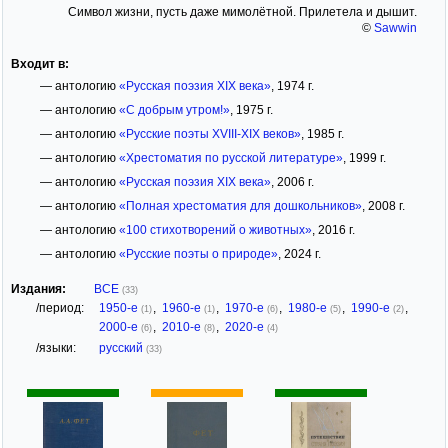
Символ жизни, пусть даже мимолётной. Прилетела и дышит.
©
Sawwin
Входит в:
— антологию
«Русская поэзия XIX века»
, 1974 г.
— антологию
«С добрым утром!»
, 1975 г.
— антологию
«Русские поэты XVIII-XIX веков»
, 1985 г.
— антологию
«Хрестоматия по русской литературе»
, 1999 г.
— антологию
«Русская поэзия XIX века»
, 2006 г.
— антологию
«Полная хрестоматия для дошкольников»
, 2008 г.
— антологию
«100 стихотворений о животных»
, 2016 г.
— антологию
«Русские поэты о природе»
, 2024 г.
Издания:
ВСЕ
(33)
/период:
1950-е
,
1960-е
,
1970-е
,
1980-е
,
1990-е
,
(1)
(1)
(6)
(5)
(2)
2000-е
,
2010-е
,
2020-е
(6)
(8)
(4)
/языки:
русский
(33)