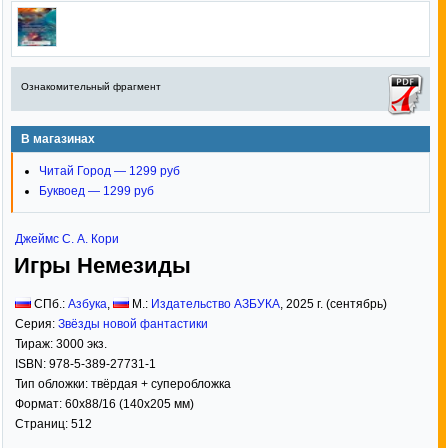
Ознакомительный фрагмент
В магазинах
Читай Город — 1299 руб
Буквоед — 1299 руб
Джеймс С. А. Кори
Игры Немезиды
СПб.:
Азбука
,
М.:
Издательство АЗБУКА
,
2025
г. (сентябрь)
Серия:
Звёзды новой фантастики
Тираж:
3000 экз.
ISBN:
978-5-389-27731-1
Тип обложки:
твёрдая
+ суперобложка
Формат:
60x88/16
(140x205 мм)
Страниц:
512