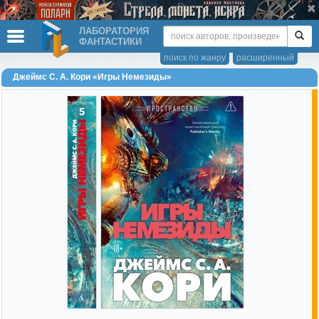
ЛАБОРАТОРИЯ
ФАНТАСТИКИ
поиск по жанру
расширенный
Джеймс С. А. Кори «Игры Немезиды»