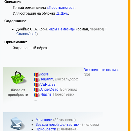
Описание:
Пятый роман цикла
«Пространство»
.
Иллюстрация на обложке
Д. Дочу
.
Содержание
:
Джеймс С. А. Кори.
Игры Немезиды
(роман,
перевод
Г.
Соловьёвой
)
Примечание:
Закрашенный обрез.
Все книжные полки »
logrel
(35)
serjannt
,
Дюссельдорф
VERtal83
AngelDead
,
Волгоград
Желают
Niacris
,
Прокопьевск
приобрести
...
Мои книги
(32 человека)
Звёзды новой фантастики
(7 человек)
Приобрести
(2 человека)