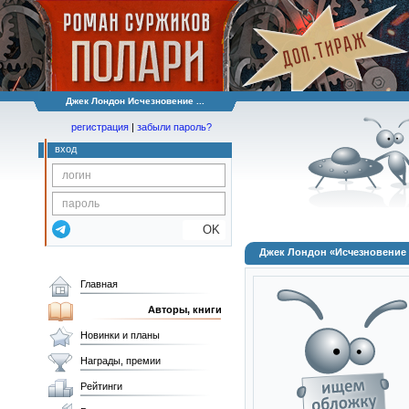
Джек Лондон Исчезновение ...
регистрация
|
забыли пароль?
вход
OK
Джек Лондон «Исчезновение
Главная
Авторы, книги
Новинки и планы
Награды, премии
Рейтинги