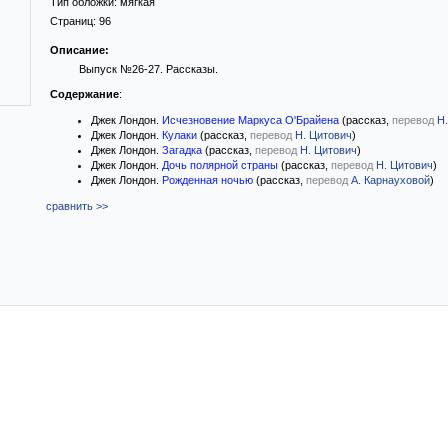
Тип обложки:
мягкая
Страниц:
96
Описание:
Выпуск №26-27. Рассказы.
Содержание
:
Джек Лондон.
Исчезновение Маркуса О'Брайена
(рассказ,
перевод
Н
Джек Лондон.
Кулаки
(рассказ,
перевод
Н. Цитович
)
Джек Лондон.
Загадка
(рассказ,
перевод
Н. Цитович
)
Джек Лондон.
Дочь полярной страны
(рассказ,
перевод
Н. Цитович
)
Джек Лондон.
Рожденная ночью
(рассказ,
перевод
А. Карнауховой
)
сравнить >>