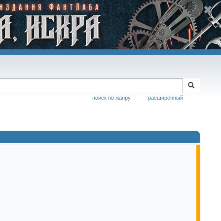
поиск по жанру
расширенный