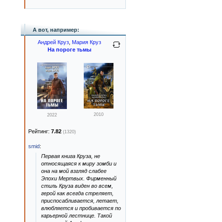
А вот, например:
Андрей Круз
,
Мария Круз
На пороге тьмы
2010
2022
Рейтинг:
7.82
(1320)
smid
:
Первая книга Круза, не
относящаяся к миру зомби и
она на мой взгляд слабее
Эпохи Мертвых. Фирменный
стиль Круза виден во всем,
герой как всегда стреляет,
приспосабливается, летает,
влюбляется и пробивается по
карьерной лестнице. Такой