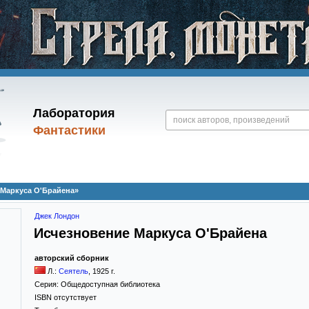
Лаборатория
Фантастики
 Маркуса О'Брайена»
Джек Лондон
Исчезновение Маркуса О'Брайена
авторский сборник
Л.:
Сеятель
,
1925
г.
Серия:
Общедоступная библиотека
ISBN отсутствует