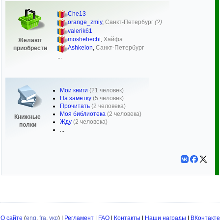
Che13
orange_zmiy
,
Санкт-Петербург
(?)
valerik61
moshehecht
,
Хайфа
Желают
Ashkelon
,
Санкт-Петербург
приобрести
...
Мои книги
(21 человек)
На заметку
(5 человек)
Прочитать
(2 человека)
Моя библиотека
(2 человека)
Книжные
Жду
(2 человека)
полки
...
О сайте
(
eng
,
fra
,
укр
) |
Регламент
|
FAQ
|
Контакты
|
Наши награды
|
ВКонтакте