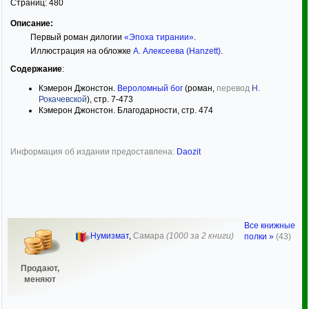
Страниц:
480
Описание:
Первый роман дилогии
«Эпоха тирании»
.
Иллюстрация на обложке
А. Алексеева (Hanzett)
.
Содержание
:
Кэмерон Джонстон.
Вероломный бог
(роман,
перевод
Н.
Рокачевской
), стр. 7-473
Кэмерон Джонстон. Благодарности, стр. 474
Информация об издании предоставлена:
Daozit
Все книжные
Нумизмат
,
Самара
(1000 за 2 книги)
полки »
(43)
Продают,
меняют