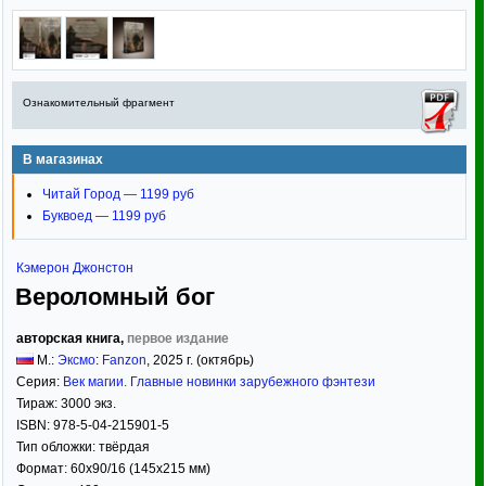
Ознакомительный фрагмент
В магазинах
Читай Город — 1199 руб
Буквоед — 1199 руб
Кэмерон Джонстон
Вероломный бог
авторская книга,
первое издание
М.:
Эксмо
:
Fanzon
,
2025
г. (октябрь)
Серия:
Век магии. Главные новинки зарубежного фэнтези
Тираж:
3000 экз.
ISBN:
978-5-04-215901-5
Тип обложки:
твёрдая
Формат:
60x90/16
(145x215 мм)