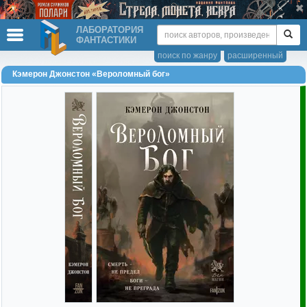
ЛАБОРАТОРИЯ
ФАНТАСТИКИ
поиск по жанру
расширенный
Кэмерон Джонстон «Вероломный бог»