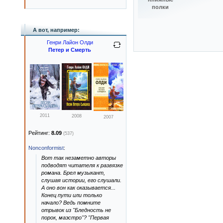
полки
А вот, например:
Генри Лайон Олди
Петер и Смерть
2011
2008
2007
Рейтинг:
8.09
(537)
Nonconformist
:
Вот так незаметно авторы
подводят читателя к развязке
романа. Брел музыкант,
слушая истории, его слушали.
А оно вон как оказывается...
Конец пути или только
начало? Ведь помните
отрывок из "Бледность не
порок, маэстро"? "Первая