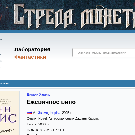
Лаборатория
Фантастики
вино»
Джоанн Харрис
Ежевичное вино
М.:
Эксмо
,
Inspiria
,
2025
г.
Серия:
Novel. Авторская серия Джоанн Харрис
Тираж:
5000 экз.
ISBN:
978-5-04-211431-1