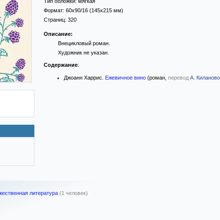
Тип обложки:
мягкая
Формат:
60x90/16
(145x215 мм)
Страниц:
320
Описание:
Внецикловый роман.
Художник не указан.
Содержание
:
Джоанн Харрис.
Ежевичное вино
(роман,
перевод
А. Киланов
жественная литература
(1 человек)