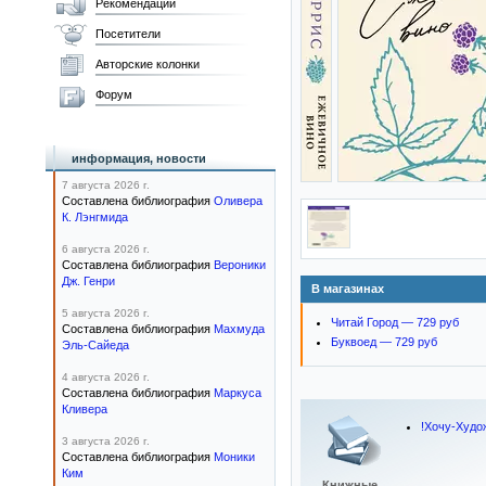
Рекомендации
Посетители
Авторские колонки
Форум
информация, новости
7 августа 2026 г.
Составлена библиография
Оливера
К. Лэнгмида
6 августа 2026 г.
Составлена библиография
Вероники
Дж. Генри
В магазинах
5 августа 2026 г.
Читай Город — 729 руб
Составлена библиография
Махмуда
Буквоед — 729 руб
Эль-Сайеда
4 августа 2026 г.
Составлена библиография
Маркуса
Кливера
!Хочу-Худо
3 августа 2026 г.
Составлена библиография
Моники
Ким
Книжные