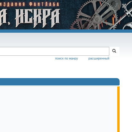
поиск по жанру
расширенный