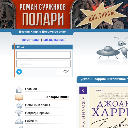
Джоанн Харрис Ежевичное вино
регистрация
|
забыли пароль?
вход
OK
Джоанн Харрис «Ежевичное 
Главная
Авторы, книги
Новинки и планы
Награды, премии
Рейтинги