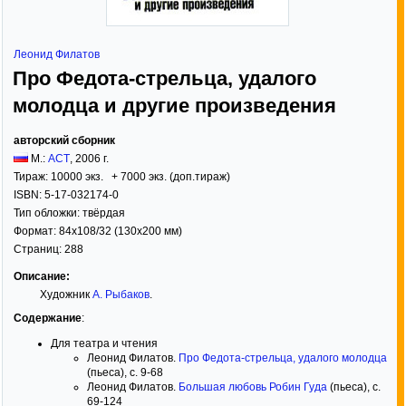
Леонид Филатов
Про Федота-стрельца, удалого
молодца и другие произведения
авторский сборник
М.:
АСТ
,
2006
г.
Тираж:
10000 экз. + 7000 экз. (доп.тираж)
ISBN:
5-17-032174-0
Тип обложки:
твёрдая
Формат:
84x108/32
(130x200 мм)
Страниц:
288
Описание:
Художник
А. Рыбаков
.
Содержание
:
Для театра и чтения
Леонид Филатов.
Про Федота-стрельца, удалого молодца
(пьеса), с. 9-68
Леонид Филатов.
Большая любовь Робин Гуда
(пьеса), с.
69-124