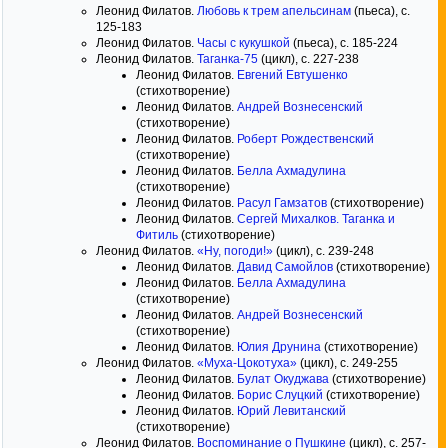
Леонид Филатов.
Любовь к трем апельсинам
(пьеса), с.
125-183
Леонид Филатов.
Часы с кукушкой
(пьеса), с. 185-224
Леонид Филатов.
Таганка-75
(цикл), с. 227-238
Леонид Филатов.
Евгений Евтушенко
(стихотворение)
Леонид Филатов.
Андрей Вознесенский
(стихотворение)
Леонид Филатов.
Роберт Рождественский
(стихотворение)
Леонид Филатов.
Белла Ахмадулина
(стихотворение)
Леонид Филатов.
Расул Гамзатов
(стихотворение)
Леонид Филатов.
Сергей Михалков. Таганка и
Фитиль
(стихотворение)
Леонид Филатов.
«Ну, погоди!»
(цикл), с. 239-248
Леонид Филатов.
Давид Самойлов
(стихотворение)
Леонид Филатов.
Белла Ахмадулина
(стихотворение)
Леонид Филатов.
Андрей Вознесенский
(стихотворение)
Леонид Филатов.
Юлия Друнина
(стихотворение)
Леонид Филатов.
«Муха-Цокотуха»
(цикл), с. 249-255
Леонид Филатов.
Булат Окуджава
(стихотворение)
Леонид Филатов.
Борис Слуцкий
(стихотворение)
Леонид Филатов.
Юрий Левитанский
(стихотворение)
Леонид Филатов.
Воспоминание о Пушкине
(цикл), с. 257-