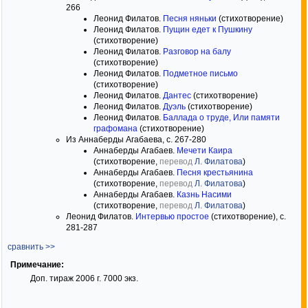
266
Леонид Филатов.
Песня няньки
(стихотворение)
Леонид Филатов.
Пущин едет к Пушкину
(стихотворение)
Леонид Филатов.
Разговор на балу
(стихотворение)
Леонид Филатов.
Подметное письмо
(стихотворение)
Леонид Филатов.
Дантес
(стихотворение)
Леонид Филатов.
Дуэль
(стихотворение)
Леонид Филатов.
Баллада о труде, Или памяти
графомана
(стихотворение)
Из Аннаберды Агабаева, с. 267-280
Аннаберды Агабаев.
Мечети Каира
(стихотворение,
перевод
Л. Филатова
)
Аннаберды Агабаев.
Песня крестьянина
(стихотворение,
перевод
Л. Филатова
)
Аннаберды Агабаев.
Казнь Насими
(стихотворение,
перевод
Л. Филатова
)
Леонид Филатов.
Интервью простое
(стихотворение), с.
281-287
сравнить >>
Примечание:
Доп. тираж 2006 г. 7000 экз.