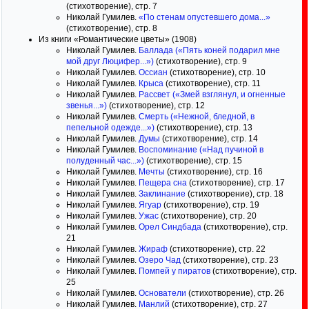
(стихотворение), стр. 7
Николай Гумилев.
«По стенам опустевшего дома...»
(стихотворение), стр. 8
Из книги «Романтические цветы» (1908)
Николай Гумилев.
Баллада («Пять коней подарил мне
мой друг Люцифер...»)
(стихотворение), стр. 9
Николай Гумилев.
Оссиан
(стихотворение), стр. 10
Николай Гумилев.
Крыса
(стихотворение), стр. 11
Николай Гумилев.
Рассвет («Змей взглянул, и огненные
звенья...»)
(стихотворение), стр. 12
Николай Гумилев.
Смерть («Нежной, бледной, в
пепельной одежде...»)
(стихотворение), стр. 13
Николай Гумилев.
Думы
(стихотворение), стр. 14
Николай Гумилев.
Воспоминание («Над пучиной в
полуденный час...»)
(стихотворение), стр. 15
Николай Гумилев.
Мечты
(стихотворение), стр. 16
Николай Гумилев.
Пещера сна
(стихотворение), стр. 17
Николай Гумилев.
Заклинание
(стихотворение), стр. 18
Николай Гумилев.
Ягуар
(стихотворение), стр. 19
Николай Гумилев.
Ужас
(стихотворение), стр. 20
Николай Гумилев.
Орел Синдбада
(стихотворение), стр.
21
Николай Гумилев.
Жираф
(стихотворение), стр. 22
Николай Гумилев.
Озеро Чад
(стихотворение), стр. 23
Николай Гумилев.
Помпей у пиратов
(стихотворение), стр.
25
Николай Гумилев.
Основатели
(стихотворение), стр. 26
Николай Гумилев.
Манлий
(стихотворение), стр. 27