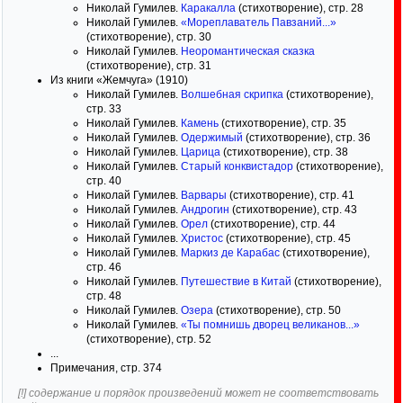
Николай Гумилев.
Каракалла
(стихотворение), стр. 28
Николай Гумилев.
«Мореплаватель Павзаний...»
(стихотворение), стр. 30
Николай Гумилев.
Неоромантическая сказка
(стихотворение), стр. 31
Из книги «Жемчуга» (1910)
Николай Гумилев.
Волшебная скрипка
(стихотворение),
стр. 33
Николай Гумилев.
Камень
(стихотворение), стр. 35
Николай Гумилев.
Одержимый
(стихотворение), стр. 36
Николай Гумилев.
Царица
(стихотворение), стр. 38
Николай Гумилев.
Старый конквистадор
(стихотворение),
стр. 40
Николай Гумилев.
Варвары
(стихотворение), стр. 41
Николай Гумилев.
Андрогин
(стихотворение), стр. 43
Николай Гумилев.
Орел
(стихотворение), стр. 44
Николай Гумилев.
Христос
(стихотворение), стр. 45
Николай Гумилев.
Маркиз де Карабас
(стихотворение),
стр. 46
Николай Гумилев.
Путешествие в Китай
(стихотворение),
стр. 48
Николай Гумилев.
Озера
(стихотворение), стр. 50
Николай Гумилев.
«Ты помнишь дворец великанов...»
(стихотворение), стр. 52
...
Примечания, стр. 374
[!] содержание и порядок произведений может не соответствовать