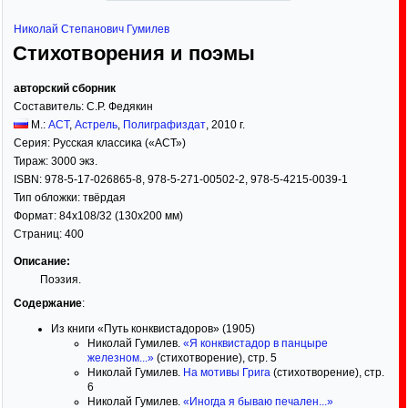
Николай Степанович Гумилев
Стихотворения и поэмы
авторский сборник
Составитель:
С.Р. Федякин
М.:
АСТ
,
Астрель
,
Полиграфиздат
,
2010
г.
Серия:
Русская классика («АСТ»)
Тираж:
3000 экз.
ISBN:
978-5-17-026865-8, 978-5-271-00502-2, 978-5-4215-0039-1
Тип обложки:
твёрдая
Формат:
84x108/32
(130x200 мм)
Страниц:
400
Описание:
Поэзия.
Содержание
:
Из книги «Путь конквистадоров» (1905)
Николай Гумилев.
«Я конквистадор в панцыре
железном...»
(стихотворение), стр. 5
Николай Гумилев.
На мотивы Грига
(стихотворение), стр.
6
Николай Гумилев.
«Иногда я бываю печален...»