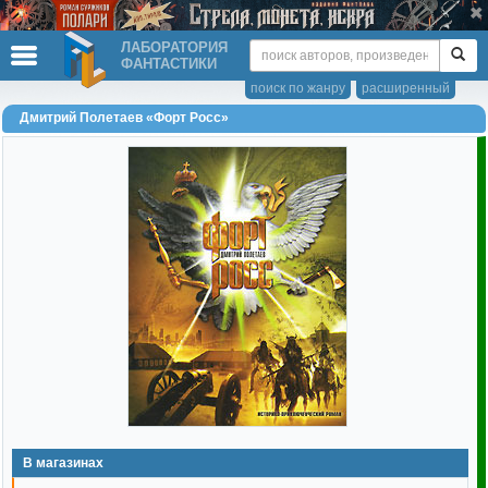
ЛАБОРАТОРИЯ
ФАНТАСТИКИ
поиск по жанру
расширенный
Дмитрий Полетаев «Форт Росс»
В магазинах