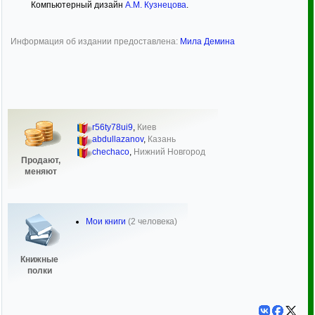
Компьютерный дизайн
А.М. Кузнецова
.
Информация об издании предоставлена:
Мила Демина
r56ty78ui9
,
Киев
abdullazanov
,
Казань
chechaco
,
Нижний Новгород
Продают,
меняют
Мои книги
(2 человека)
Книжные
полки