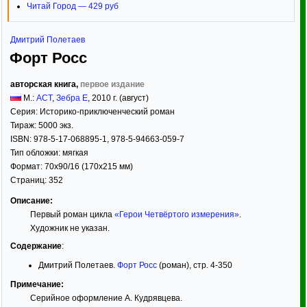
Читай Город — 429 руб
Дмитрий Полетаев
Форт Росс
авторская книга,
первое издание
М.:
АСТ
,
Зебра Е
,
2010
г. (август)
Серия:
Историко-приключенческий роман
Тираж:
5000 экз.
ISBN:
978-5-17-068895-1, 978-5-94663-059-7
Тип обложки:
мягкая
Формат:
70x90/16
(170x215 мм)
Страниц:
352
Описание:
Первый роман цикла
«Герои Четвёртого измерения»
.
Художник не указан.
Содержание
:
Дмитрий Полетаев.
Форт Росс
(роман), стр. 4-350
Примечание:
Серийное оформление А. Кудрявцева.