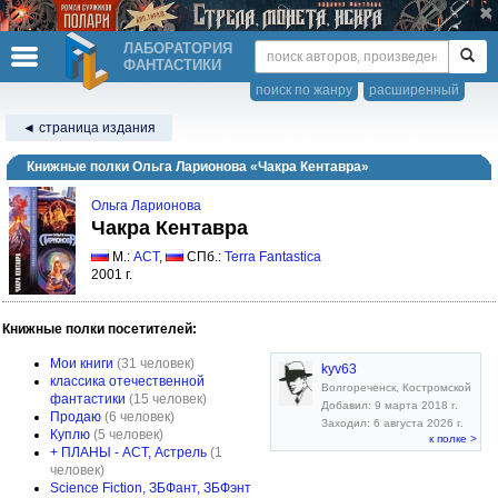
ЛАБОРАТОРИЯ
ФАНТАСТИКИ
поиск по жанру
расширенный
◄ страница издания
Книжные полки Ольга Ларионова «Чакра Кентавра»
Ольга Ларионова
Чакра Кентавра
М.:
АСТ
,
СПб.:
Terra Fantastica
2001 г.
Книжные полки посетителей:
Мои книги
(31 человек)
kyv63
классика отечественной
Волгореченск, Костромской
фантастики
(15 человек)
Добавил: 9 марта 2018 г.
Продаю
(6 человек)
Заходил: 6 августа 2026 г.
Куплю
(5 человек)
к полке >
+ ПЛАНЫ - АСТ, Астрель
(1
человек)
Science Fiction, ЗБФант, ЗБФэнт