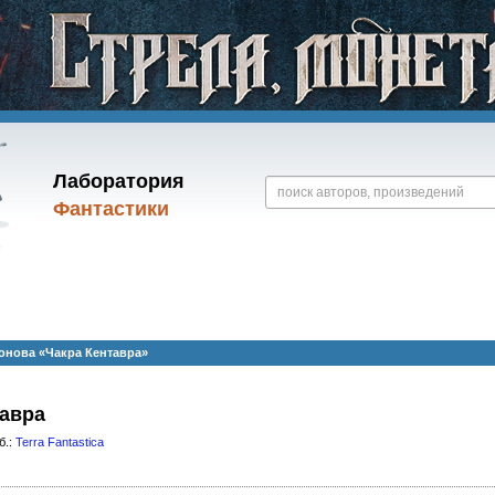
Лаборатория
Фантастики
онова «Чакра Кентавра»
тавра
б.:
Terra Fantastica