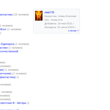
olala735
антастики
(15 человек)
Казахстан, Алма-Атинская
обл., Алма-Ата
Добавила: 16 мая 2011 г.
1 человек)
Заходила: 31 июля 2024 г.
БФэнт
(1 человек)
к полке >
)
к Единорога
(1 человек)
астики
(1 человек)
отечественной
овек)
 человек)
ия)
(1 человек)
рочтение)
(1 человек)
 фантастика)
(1
 человек)
1 человек)
человек)
 человек)
советская Ф - Авторы
(1