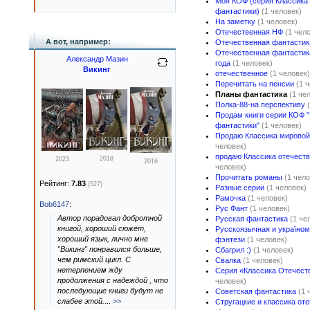
Моя КОФ (серия Классика
фантастики)
(1 человек)
На заметку
(1 человек)
Отечественная НФ
(1 чел
А вот, например:
Отечественная фантастик
Отечественная фантастика
Александр Мазин
года
(1 человек)
Викинг
отечественное
(1 человек)
Перечитать на пенсии
(1 
Планы фантастика
(1 че
Полка-88-на перспективу
Продам книги серии КОФ "
фантастики"
(1 человек)
Продаю Классика мировой
человек)
продаю Классика отечест
2018
2023
2016
человек)
Прочитать романы
(1 чело
Рейтинг:
7.83
(527)
Разные серии
(1 человек)
Рамочка
(1 человек)
Bob6147
:
Рус Фант
(1 человек)
Автор порадовал добротной
Русская фантастика
(1 че
книгой, хороший сюжет,
Русскоязычная и україном
хороший язык, лично мне
фэнтези
(1 человек)
"Викинг" понравился больше,
Сбагрил :)
(1 человек)
чем римский цикл. С
Свалка
(1 человек)
нетерпением жду
Серия «Классика Отечест
продолжения с надеждой , что
человек)
последующие книги будут не
Советская фантастика
(1 
слабее этой.
...
>>
Стругацкие и классика от