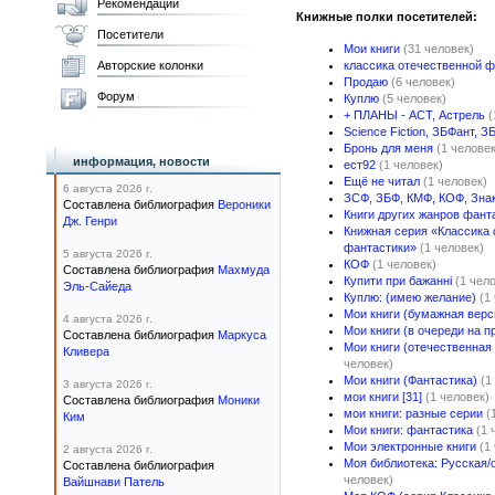
Рекомендации
Книжные полки посетителей:
Посетители
Мои книги
(31 человек)
Авторские колонки
классика отечественной ф
Продаю
(6 человек)
Форум
Куплю
(5 человек)
+ ПЛАНЫ - АСТ, Астрель
(
Science Fiction, ЗБФант, З
Бронь для меня
(1 человек
информация, новости
ест92
(1 человек)
Ещё не читал
(1 человек)
6 августа 2026 г.
ЗСФ, ЗБФ, КМФ, КОФ, Зна
Составлена библиография
Вероники
Книги других жанров фант
Дж. Генри
Книжная серия «Классика 
фантастики»
(1 человек)
5 августа 2026 г.
КОФ
(1 человек)
Составлена библиография
Махмуда
Купити при бажанні
(1 чел
Эль-Сайеда
Куплю: (имею желание)
(1
Мои книги (бумажная верс
4 августа 2026 г.
Мои книги (в очереди на п
Составлена библиография
Маркуса
Мои книги (отечественная
Кливера
человек)
Мои книги (Фантастика)
(1
3 августа 2026 г.
мои книги [31]
(1 человек)
Составлена библиография
Моники
мои книги: разные серии
(
Ким
Мои книги: фантастика
(1 
Мои электронные книги
(1
2 августа 2026 г.
Моя библиотека: Русская/
Составлена библиография
человек)
Вайшнави Патель