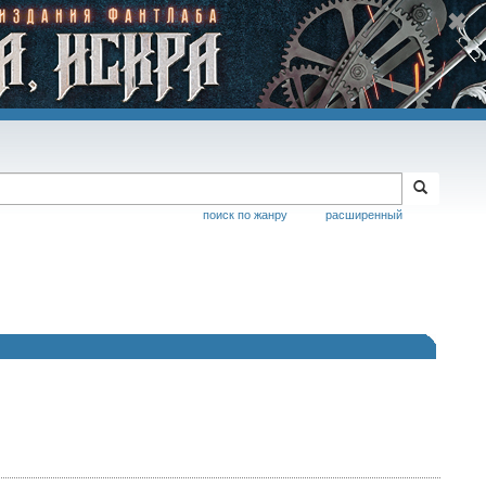
поиск по жанру
расширенный