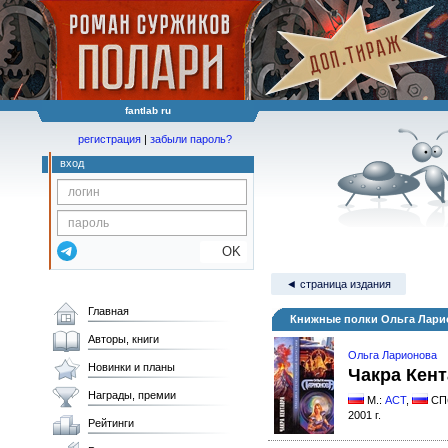
fantlab ru
регистрация
|
забыли пароль?
вход
OK
◄ страница издания
Главная
Книжные полки Ольга Лари
Авторы, книги
Ольга Ларионова
Новинки и планы
Чакра Кен
Награды, премии
М.:
АСТ
,
СП
2001 г.
Рейтинги