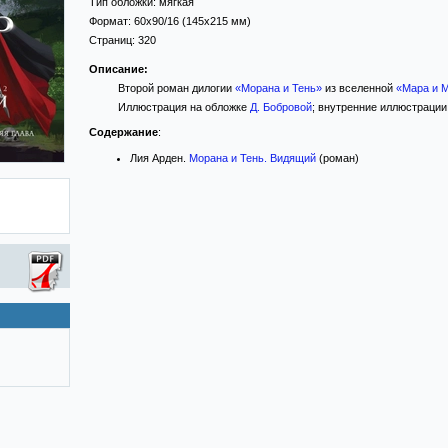
Тип обложки:
мягкая
Формат:
60x90/16
(145x215 мм)
Страниц:
320
Описание:
Второй роман дилогии
«Морана и Тень»
из вселенной
«Мара и 
Иллюстрация на обложке
Д. Бобровой
; внутренние иллюстрации
Содержание
:
Лия Арден.
Морана и Тень. Видящий
(роман)