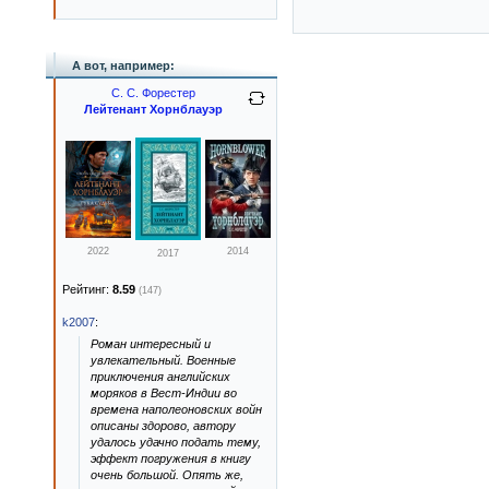
А вот, например:
С. С. Форестер
Лейтенант Хорнблауэр
2022
2014
2017
Рейтинг:
8.59
(147)
k2007
:
Роман интересный и
увлекательный. Военные
приключения английских
моряков в Вест-Индии во
времена наполеоновских войн
описаны здорово, автору
удалось удачно подать тему,
эффект погружения в книгу
очень большой. Опять же,