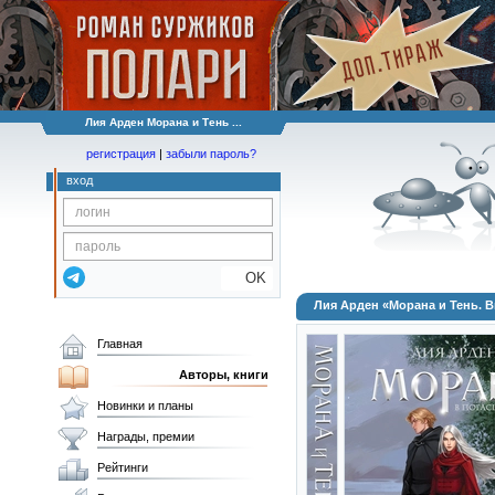
Лия Арден Морана и Тень ...
регистрация
|
забыли пароль?
вход
OK
Лия Арден «Морана и Тень. 
Главная
Авторы, книги
Новинки и планы
Награды, премии
Рейтинги