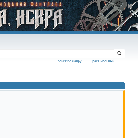
поиск по жанру
расширенный