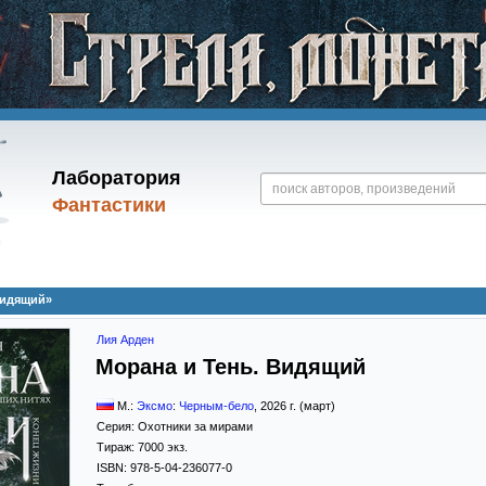
Лаборатория
Фантастики
Видящий»
Лия Арден
Морана и Тень. Видящий
М.:
Эксмо
:
Черным-бело
,
2026
г. (март)
Серия:
Охотники за мирами
Тираж:
7000 экз.
ISBN:
978-5-04-236077-0