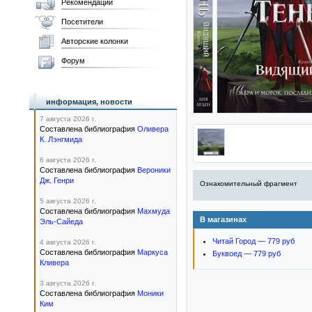
Рекомендации
Посетители
Авторские колонки
Форум
информация, новости
7 августа 2026 г.
Составлена библиография
Оливера
К. Лэнгмида
6 августа 2026 г.
Составлена библиография
Вероники
Дж. Генри
Ознакомительный фрагмент
5 августа 2026 г.
Составлена библиография
Махмуда
В магазинах
Эль-Сайеда
Читай Город — 779 руб
4 августа 2026 г.
Составлена библиография
Маркуса
Буквоед — 779 руб
Кливера
3 августа 2026 г.
Составлена библиография
Моники
Ким