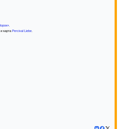
Морок»
.
 и карта
Percival Liebe
.