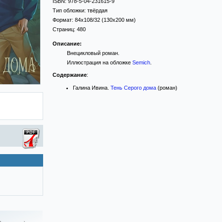
ISBN:
978-5-04-231615-9
Тип обложки:
твёрдая
Формат:
84x108/32
(130x200 мм)
Страниц:
480
Описание:
Внецикловый роман.
Иллюстрация на обложке
Semich
.
Содержание
:
Галина Ивина.
Тень Серого дома
(роман)