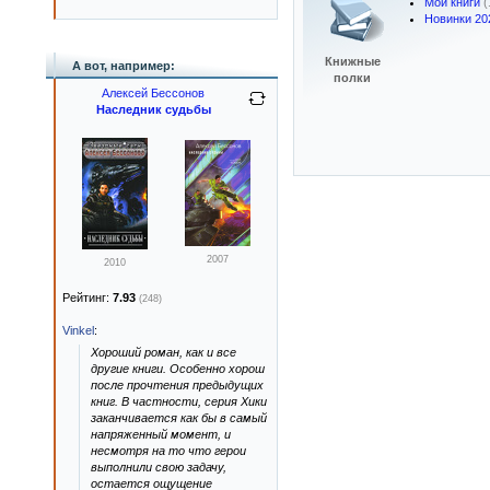
Мои книги
(
Новинки 20
Книжные
А вот, например:
полки
Алексей Бессонов
Наследник судьбы
2007
2010
Рейтинг:
7.93
(248)
Vinkel
:
Хороший роман, как и все
другие книги. Особенно хорош
после прочтения предыдущих
книг. В частности, серия Хики
заканчивается как бы в самый
напряженный момент, и
несмотря на то что герои
выполнили свою задачу,
остается ощущение