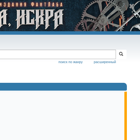
поиск по жанру
расширенный