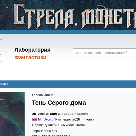
Лаборатория
Фантастики
дома»
Галина Ивина
Тень Серого дома
авторская книга,
первое издание
М.:
Эксмо
: Румперия
,
2026
г. (июнь)
Серия:
Румперия. Дыхание магии
Тираж:
3000 экз.