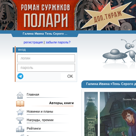
Галина Ивина Тень Серого ...
регистрация
|
забыли пароль?
вход
OK
Галина Ивина «Тень Серого 
Главная
Авторы, книги
Новинки и планы
Награды, премии
Рейтинги