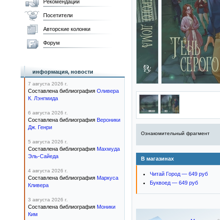
Рекомендации
Посетители
Авторские колонки
Форум
информация, новости
7 августа 2026 г.
Составлена библиография
Оливера
К. Лэнгмида
6 августа 2026 г.
Составлена библиография
Вероники
Дж. Генри
Ознакомительный фрагмент
5 августа 2026 г.
Составлена библиография
Махмуда
Эль-Сайеда
В магазинах
4 августа 2026 г.
Читай Город — 649 руб
Составлена библиография
Маркуса
Буквоед — 649 руб
Кливера
3 августа 2026 г.
Составлена библиография
Моники
Ким