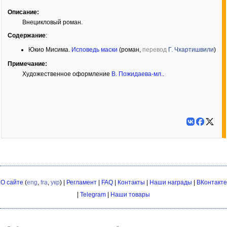
Описание:
Внецикловый роман.
Содержание
:
Юкио Мисима.
Исповедь маски
(роман,
перевод
Г. Чхартишвили
)
Примечание:
Художественное оформление
В. Пожидаева-мл.
.
О сайте
(
eng
,
fra
,
укр
) |
Регламент
|
FAQ
|
Контакты
|
Наши награды
|
ВКонтакте
|
Telegram
|
Наши товары