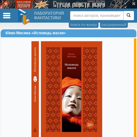
ЛАБОРАТОРИЯ
ФАНТАСТИКИ
поиск по жанру
расширенный
Юкио Мисима «Исповедь маски»