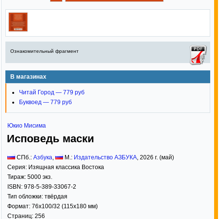
Ознакомительный фрагмент
В магазинах
Читай Город — 779 руб
Буквоед — 779 руб
Юкио Мисима
Исповедь маски
СПб.:
Азбука
,
М.:
Издательство АЗБУКА
,
2026
г. (май)
Серия:
Изящная классика Востока
Тираж:
5000 экз.
ISBN:
978-5-389-33067-2
Тип обложки:
твёрдая
Формат:
76x100/32
(115x180 мм)
Страниц:
256