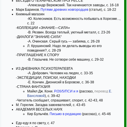
БЕСЕДЫ О ТЕХНИЧЕСКОМ ПРОГРЕССЕ
-Александр Верюжский. Так начинаются заводы, с. 16-18
Марк Баринов.
Путями древних новгородцев
(статья), с. 18-22
Книжный магазин
-Ю. Колесников. Есть возможность побывать в Хорезме...,
с. 22
-КОЛЛЕКЦИИ «ЗНАНИЕ—СИЛА»
-В. Резвин. Всегда теплый, уютный металл, с. 23-26
-ДИАЛОГИ "ЗНАНИЕ-СИЛА"
-А. Очинская. Серый гусь — забияка, с. 26-28
Л. Крушинский. Надо ли делать выводы из его
поведения?, с. 28-29
-ПРИГЛАШЕНИЕ К СПОРУ
-В. Глазычев. Не сотвори себе машину, с. 29-32
ИЗ ДНЕВНИКА ПСИХОТЕРАПЕВТА
-А. Добрович. Человек на людях, с. 33-35
-ЭКСПЕДИЦИИ, ПОИСКИ, НАХОДКИ
-Е. Кончин. Дионисий в Боровске, с. 36-38
-СТРАНА ФАНТАЗИЯ
Майкл Дж. Кони.
Р/26/5/ПСИ и я
(рассказ,
перевод
Е.
Вансловой
), с. 39-42
-Читатель сообщает, спрашивает, спорит, с. 42-43, 48
М. Горелик. Загадка завоевателей, с. 43-45
АКАДЕМИЯ ВЕСЕЛЫХ НАУК
Кир Булычёв.
Письмо в редакцию
(рассказ), с. 45-46
Еду-еду я по свету, с. 47