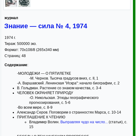
журнал
Знание — сила № 4, 1974
1974
г.
Тираж:
500000 экз.
Формат:
70x108/8
(265x340 мм)
Страниц:
48
Содержание
:
-МОЛОДЕЖИ — О ПЯТИЛЕТКЕ
-М. Чернов. Тысяча градусов вниз, с. II, 1
-А. Варшавский. Ленинская "Искра": начало биографии, с. 2
В. Гольдман. Растение со знаком качества, с. 3-4
ЧЕЛОВЕК ОХРАНЯЕТ ПРИРОДУ
-О. Никольская. Этюды географического
прогнозирования, с. 5-6
-Во всем мире, с. 8-9
Александр Серов. Поговорим о странностях Марса, с. 10-14
ПРИГЛАШЕНИЕ К ЧТЕНИЮ
Владимир Волин.
Выправляя чудо на число...
(статья), с.
15