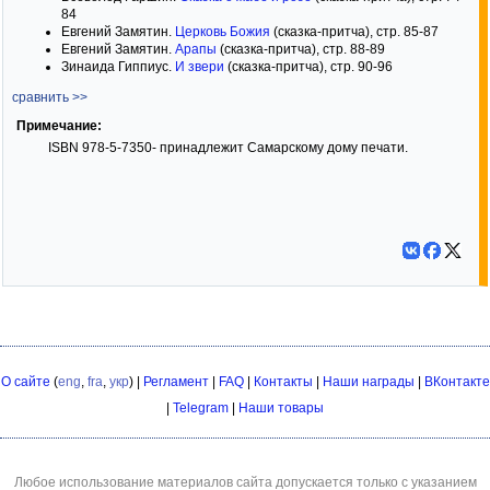
84
Евгений Замятин.
Церковь Божия
(сказка-притча), стр. 85-87
Евгений Замятин.
Арапы
(сказка-притча), стр. 88-89
Зинаида Гиппиус.
И звери
(сказка-притча), стр. 90-96
сравнить >>
Примечание:
ISBN 978-5-7350- принадлежит Самарскому дому печати.
О сайте
(
eng
,
fra
,
укр
) |
Регламент
|
FAQ
|
Контакты
|
Наши награды
|
ВКонтакте
|
Telegram
|
Наши товары
Любое использование материалов сайта допускается только с указанием