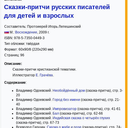
Сказки-притчи русских писателей
для детей и взрослых
Составитель:
Протоиерей Игорь Лепешинский
М.:
Восхождение
,
2009
г.
ISBN:
978-5-7350-0449-3
Тип обложки:
твёрдая
Формат:
60x90/8
(220x290 мм)
Страниц:
96
Описание:
Сказки-притчи христианской тематики.
Иллюстратор
Е. Грачёва
.
Содержание
:
Владимир Одоевский.
Необойдённый дом
(сказка-притча), стр. 3-
20
Владимир Одоевский.
Город без имени
(сказка-притча), стр. 21-
40
Владимир Одоевский.
Импровизатор
(сказка-притча), стр. 41-61
Владимир Одоевский.
Бал
(сказка-притча), стр. 62-66
Владимир Одоевский.
Индийская сказка о четырёх глухих
(сказка-притча), стр. 67-73
Всеволод Гаршин.
Сказка о жабе и розе
(сказка-притча), стр. 74-