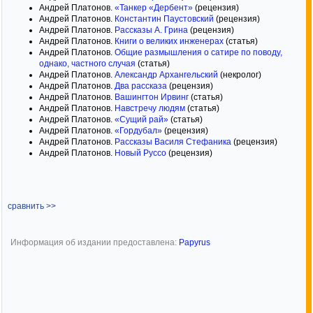
Андрей Платонов.
«Танкер «Дербент»
(рецензия)
Андрей Платонов.
Константин Паустовский
(рецензия)
Андрей Платонов.
Рассказы А. Грина
(рецензия)
Андрей Платонов.
Книги о великих инженерах
(статья)
Андрей Платонов.
Общие размышления о сатире по поводу,
однако, частного случая
(статья)
Андрей Платонов.
Александр Архангельский
(некролог)
Андрей Платонов.
Два рассказа
(рецензия)
Андрей Платонов.
Вашингтон Ирвинг
(статья)
Андрей Платонов.
Навстречу людям
(статья)
Андрей Платонов.
«Сущий рай»
(статья)
Андрей Платонов.
«Гордубал»
(рецензия)
Андрей Платонов.
Рассказы Василя Стефаника
(рецензия)
Андрей Платонов.
Новый Руссо
(рецензия)
сравнить >>
Информация об издании предоставлена:
Papyrus