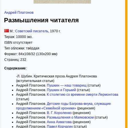
Андрей Платонов
Размышления читателя
М.:
Советский писатель
,
1970
г.
Тираж:
10000 экз.
ISBN отсутствует
Тип обложки:
твёрдая
Формат:
84x108/32
(130x200 мм)
Страниц:
232
Содержание
:
-Л. Шубин. Критическая проза Андрея Платонова
(вступительная статья)
Андрей Платонов.
Пушкин — наш товарищ
(статья)
Андрей Платонов.
Пушкин и Горький
(статья)
Андрей Платонов.
К столетию со времени смерти Лермонтова
(статья)
Андрей Платонов.
Детские годы Багрова-внука, служащие
продолжением «Семейной хроники»
(рецензия)
Андрей Платонов.
В. Г. Короленко
(рецензия)
Андрей Платонов.
Размышления о Маяковском
(статья)
Андрей Платонов.
Анна Ахматова
(рецензия)
Андрей Платонов.
Павел Корчагин
(статья)