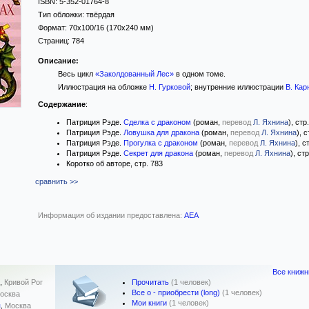
ISBN:
5-352-01764-8
Тип обложки:
твёрдая
Формат:
70x100/16
(170x240 мм)
Страниц:
784
Описание:
Весь цикл
«Заколдованный Лес»
в одном томе.
Иллюстрация на обложке
Н. Гурковой
; внутренние иллюстрации
В. Кар
Содержание
:
Патриция Рэде.
Сделка с драконом
(роман,
перевод
Л. Яхнина
), стр
Патриция Рэде.
Ловушка для дракона
(роман,
перевод
Л. Яхнина
), 
Патриция Рэде.
Прогулка с драконом
(роман,
перевод
Л. Яхнина
), с
Патриция Рэде.
Секрет для дракона
(роман,
перевод
Л. Яхнина
), ст
Коротко об авторе, стр. 783
сравнить >>
Информация об издании предоставлена:
AEA
Все книжн
Прочитать
(1 человек)
,
Кривой Рог
Все о - приобрести (long)
(1 человек)
осква
Мои книги
(1 человек)
я
,
Москва