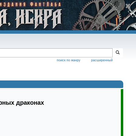
поиск по жанру
расширенный
рных драконах