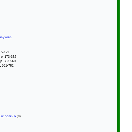
наухова
.
. 5-172
стр. 173-362
тр. 363-560
р. 561-782
ые полки »
(8)