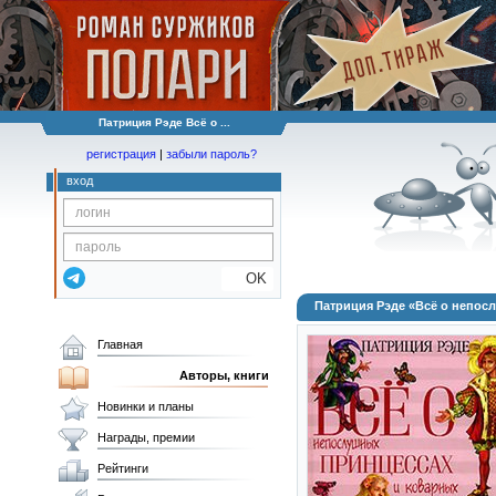
Патриция Рэде Всё о ...
регистрация
|
забыли пароль?
вход
OK
Патриция Рэде «Всё о непос
Главная
Авторы, книги
Новинки и планы
Награды, премии
Рейтинги