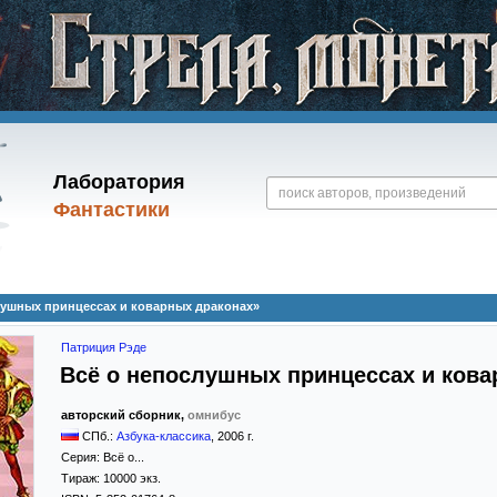
Лаборатория
Фантастики
лушных принцессах и коварных драконах»
Патриция Рэде
Всё о непослушных принцессах и кова
авторский сборник,
омнибус
СПб.:
Азбука-классика
,
2006
г.
Серия:
Всё о...
Тираж:
10000 экз.