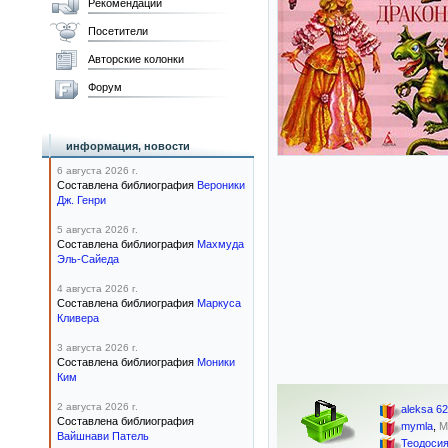
Рекомендации
Посетители
Авторские колонки
Форум
информация, новости
6 августа 2026 г.
Составлена библиография
Вероники
Дж. Генри
5 августа 2026 г.
Составлена библиография
Махмуда
Эль-Сайеда
4 августа 2026 г.
Составлена библиография
Маркуса
Кливера
3 августа 2026 г.
Составлена библиография
Моники
Ким
2 августа 2026 г.
aleksa 62
Составлена библиография
mymla
,
М
Вайшнави Патель
Теодоси