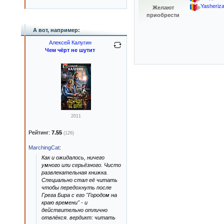
Yasheriz
Желают
приобрести
А вот, например:
Алексей Калугин
Чем чёрт не шутит
2011
Рейтинг:
7.55
(126)
MarchingCat
:
Как и ожидалось, ничего
умного или серьёзного. Чисто
развлекательная книжка.
Специально стал её читать
чтобы передохнуть после
Грега Бира с его "Городом на
краю времени" - и
действительно отлично
отвлёкся. вердикт: читать