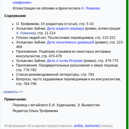
симфония»
.
Иллюстрация на обложке и фронтисписе
А. Ломаева
.
Содержание
:
О. Трофимова. От редактора (статья), стр. 5-10
Хольм ван Зайчик.
Дело жадного варвара
(роман, иллюстрации
А. Ломаева
), стр. 11-214
Плохих людей нет. Послесловие переводчиков, стр. 215-222
Хольм ван Зайчик.
Дело незалежных дервишей
(роман), стр. 223-
469
Приложение. Подборка отрывков из некоторых интервью
консультантов, стр. 470-478
Хольм ван Зайчик.
Дело о полку Игореве
(роман), стр. 479-775
Приложение. Предварительные разыскания о звере пицзеци,
стр. 776-782
Список рекомендованной литературы, стр. 783
Вопросы, часто задаваемые переводчикам и их консультантам,
стр. 784-796
сравнить >>
Примечание:
Перевод с китайского Е.И. Худенькова, Э. Выхристюк.
Редактор Ольга Трофимова.
Информация об издании предоставлена:
antilia
,
darkseed
(сканы)