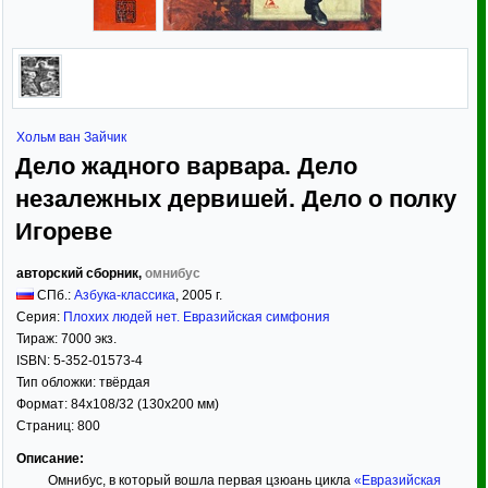
Хольм ван Зайчик
Дело жадного варвара. Дело
незалежных дервишей. Дело о полку
Игореве
авторский сборник,
омнибус
СПб.:
Азбука-классика
,
2005
г.
Серия:
Плохих людей нет. Евразийская симфония
Тираж:
7000 экз.
ISBN:
5-352-01573-4
Тип обложки:
твёрдая
Формат:
84x108/32
(130x200 мм)
Страниц:
800
Описание:
Омнибус, в который вошла первая цзюань цикла
«Евразийская