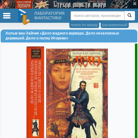
ЛАБОРАТОРИЯ
ФАНТАСТИКИ
поиск по жанру
расширенный
Хольм ван Зайчик «Дело жадного варвара. Дело незалежных
дервишей. Дело о полку Игореве»