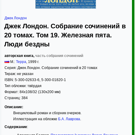
Джек Лондон
Джек Лондон. Собрание сочинений в
20 томах. Том 19. Железная пята.
Люди бездны
авторская книга,
часть собрания сочинений
М.:
Терра
,
1999
г.
Серия:
Джек Лондон. Собрание сочинений в 20 томах
Тираж:
не указан
ISBN:
5-300-02633-6, 5-300-01820-1
Тип обложки:
твёрдая
Формат:
84x108/32
(130x200 мм)
Страниц:
384
Описание:
Внецикловый роман и сборник очерков.
Иллюстрация на обложке
Б.А. Лаврова
.
Содержание
: