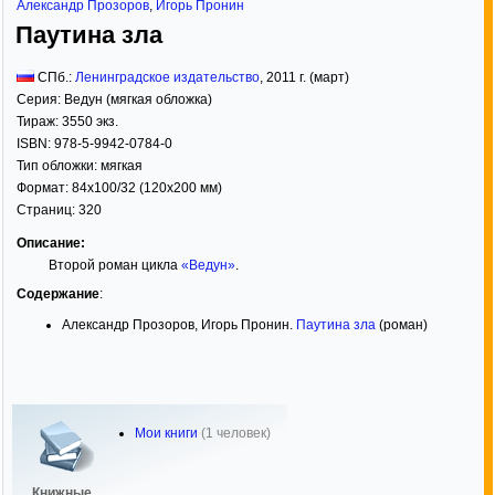
Александр Прозоров
,
Игорь Пронин
Паутина зла
СПб.:
Ленинградское издательство
,
2011
г. (март)
Серия:
Ведун (мягкая обложка)
Тираж:
3550 экз.
ISBN:
978-5-9942-0784-0
Тип обложки:
мягкая
Формат:
84x100/32
(120x200 мм)
Страниц:
320
Описание:
Второй роман цикла
«Ведун»
.
Содержание
:
Александр Прозоров, Игорь Пронин.
Паутина зла
(роман)
Мои книги
(1 человек)
Книжные