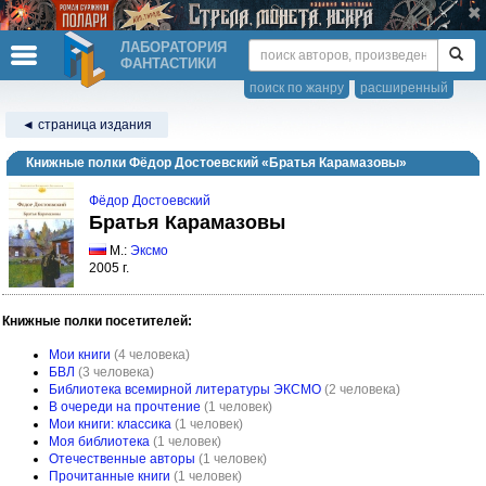
ЛАБОРАТОРИЯ
ФАНТАСТИКИ
поиск по жанру
расширенный
◄ страница издания
Книжные полки Фёдор Достоевский «Братья Карамазовы»
Фёдор Достоевский
Братья Карамазовы
М.:
Эксмо
2005 г.
Книжные полки посетителей:
Мои книги
(4 человека)
БВЛ
(3 человека)
Библиотека всемирной литературы ЭКСМО
(2 человека)
В очереди на прочтение
(1 человек)
Мои книги: классика
(1 человек)
Моя библиотека
(1 человек)
Отечественные авторы
(1 человек)
Прочитанные книги
(1 человек)