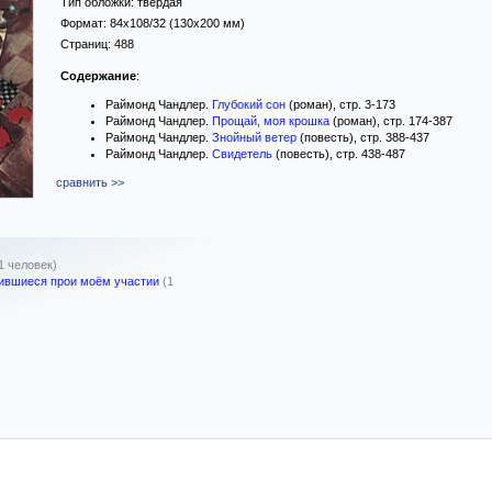
Тип обложки:
твёрдая
Формат:
84x108/32
(130x200 мм)
Страниц:
488
Содержание
:
Раймонд Чандлер.
Глубокий сон
(роман), стр. 3-173
Раймонд Чандлер.
Прощай, моя крошка
(роман), стр. 174-387
Раймонд Чандлер.
Знойный ветер
(повесть), стр. 388-437
Раймонд Чандлер.
Свидетель
(повесть), стр. 438-487
сравнить >>
1 человек)
вившиеся прои моём участии
(1