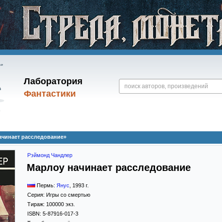
Лаборатория
Фантастики
ачинает расследование»
Рэймонд Чандлер
Марлоу начинает расследование
Пермь:
Янус
,
1993
г.
Серия:
Игры со смертью
Тираж:
100000 экз.
ISBN:
5-87916-017-3