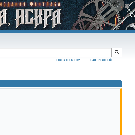
поиск по жанру
расширенный