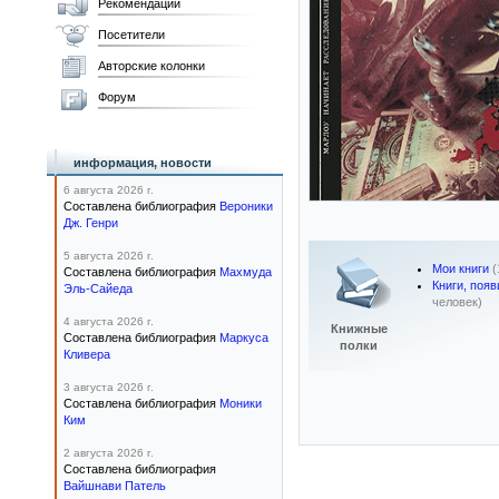
Рекомендации
Посетители
Авторские колонки
Форум
информация, новости
6 августа 2026 г.
Составлена библиография
Вероники
Дж. Генри
5 августа 2026 г.
Мои книги
(
Составлена библиография
Махмуда
Книги, поя
Эль-Сайеда
человек)
4 августа 2026 г.
Книжные
Составлена библиография
Маркуса
полки
Кливера
3 августа 2026 г.
Составлена библиография
Моники
Ким
2 августа 2026 г.
Составлена библиография
Вайшнави Патель