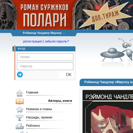
Рэймонд Чандлер Марлоу ...
регистрация
|
забыли пароль?
вход
OK
Рэймонд Чандлер «Марлоу н
Главная
Авторы, книги
Новинки и планы
Награды, премии
Рейтинги