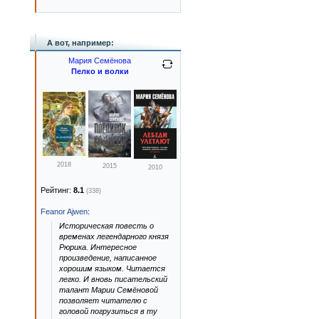
А вот, например:
Мария Семёнова
Пелко и волки
2018
2015
2010
Рейтинг:
8.1
(338)
Feanor Ajwen
:
Историческая повесть о
временах легендарного князя
Рюрика. Интересное
произведение, написанное
хорошим языком. Читается
легко. И вновь писательский
талант Марии Семёновой
позволяет читателю с
головой погрузиться в ту