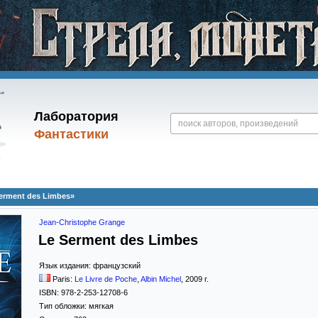
Лаборатория
Фантастики
erment des Limbes»
Jean-Christophe Grange
Le Serment des Limbes
Язык издания:
французский
Paris:
Le Livre de Poche
,
Albin Michel
,
2009
г.
ISBN:
978-2-253-12708-6
Тип обложки:
мягкая