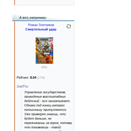
А вот, например:
Роман Злотников
Смертельный удар
2011
Рейтинг:
8.04
(1770)
JustTry
:
Управление государством,
проведение мастштабных
дейтсвий - все захватывает.
Однако под конец интерес
потихоньку притупляется.
Уже примерно знаешь, что
будет дальше, не
переживаешь за героя, потому
что понимаешь - такой