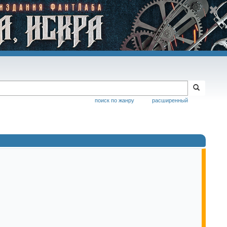
поиск по жанру
расширенный