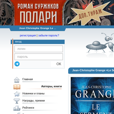
Jean Christophe Grange Le ...
регистрация
|
забыли пароль?
вход
OK
Jean-Christophe Grange «Le S
Главная
Авторы, книги
Новинки и планы
Награды, премии
Рейтинги