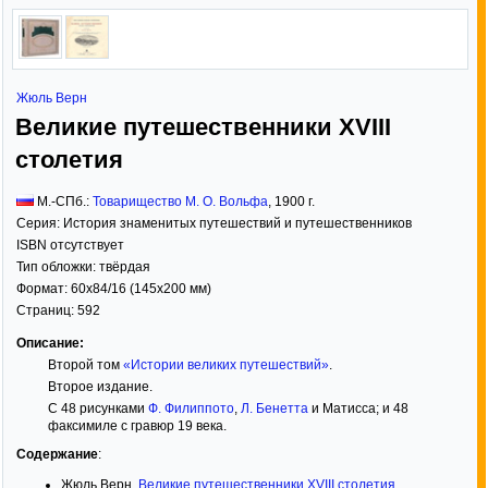
Жюль Верн
Великие путешественники XVIII
столетия
М.-СПб.:
Товарищество М. О. Вольфа
,
1900
г.
Серия:
История знаменитых путешествий и путешественников
ISBN отсутствует
Тип обложки:
твёрдая
Формат:
60x84/16
(145x200 мм)
Страниц:
592
Описание:
Второй том
«Истории великих путешествий»
.
Второе издание.
С 48 рисунками
Ф. Филиппото
,
Л. Бенетта
и Матисса; и 48
факсимиле с гравюр 19 века.
Содержание
:
Жюль Верн.
Великие путешественники XVIII столетия