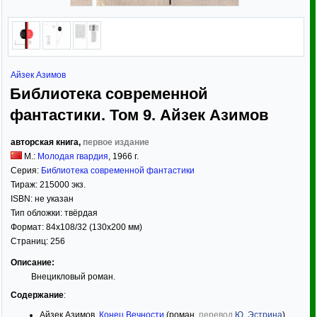
Айзек Азимов
Библиотека современной
фантастики. Том 9. Айзек Азимов
авторская книга,
первое издание
М.:
Молодая гвардия
,
1966
г.
Серия:
Библиотека современной фантастики
Тираж:
215000 экз.
ISBN:
не указан
Тип обложки:
твёрдая
Формат:
84x108/32
(130x200 мм)
Страниц:
256
Описание:
Внецикловый роман.
Содержание
:
Айзек Азимов.
Конец Вечности
(роман,
перевод
Ю. Эстрина
),