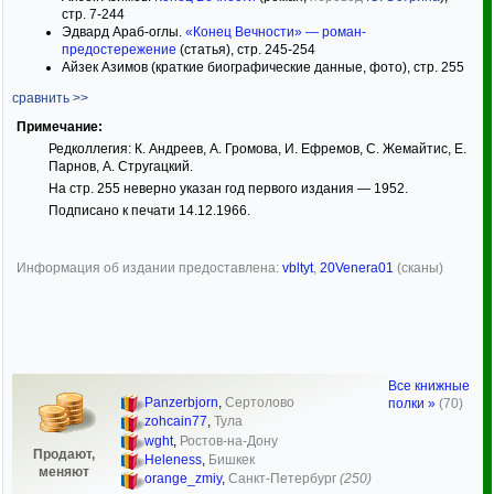
стр. 7-244
Эдвард Араб-оглы.
«Конец Вечности» — роман-
предостережение
(статья), стр. 245-254
Айзек Азимов (краткие биографические данные, фото), стр. 255
сравнить >>
Примечание:
Редколлегия: К. Андреев, А. Громова, И. Ефремов, С. Жемайтис, Е.
Парнов, А. Стругацкий.
На стр. 255 неверно указан год первого издания — 1952.
Подписано к печати 14.12.1966.
Информация об издании предоставлена:
vbltyt
,
20Venera01
(сканы)
Все книжные
Panzerbjorn
,
Сертолово
полки »
(70)
zohcain77
,
Тула
wght
,
Ростов-на-Дону
Продают,
Heleness
,
Бишкек
меняют
orange_zmiy
,
Санкт-Петербург
(250)