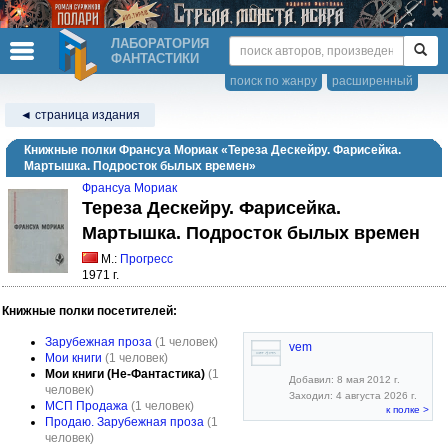
ЛАБОРАТОРИЯ
ФАНТАСТИКИ
поиск по жанру
расширенный
◄ страница издания
Книжные полки Франсуа Мориак «Тереза Дескейру. Фарисейка.
Мартышка. Подросток былых времен»
Франсуа Мориак
Тереза Дескейру. Фарисейка.
Мартышка. Подросток былых времен
М.:
Прогресс
1971 г.
Книжные полки посетителей:
Зарубежная проза
(1 человек)
vem
Мои книги
(1 человек)
Мои книги (Не-Фантастика)
(1
Добавил: 8 мая 2012 г.
человек)
Заходил: 4 августа 2026 г.
МСП Продажа
(1 человек)
к полке >
Продаю. Зарубежная проза
(1
человек)