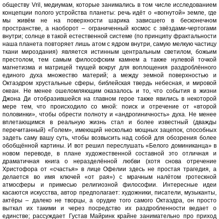
обществу Vril, медиумам, которые занимались в том числе исследованием
концепции полого устройства планеты: речь идёт о «вогнутой» земле, где
мы живём не на поверхности шарика зависшего в бесконечном
пространстве, а наоборот – ограниченный космос с звёздами-чертогами
внутри; солнце в такой естественной системе (по принципу фрактальности
наша планета повторяет лишь атом с ядром внутри, самую мелкую частицу
ткани мироздания) является истинным центральным светилом, божьим
престолом, тем самым философским камнем а также нулевой точкой
магнетизма и матрицей ткущей вокруг для воплощения раздроблённого
единого духа множество материй; а между земной поверхностью и
Октаэдром хрустальные сферы, библейская твердь небесная, и мировой
океан. Не менее ошеломляющим оказалось и то, что события в жизни
Джона Ди отобразившейся на главном герое также явились в некоторой
мере тем, что происходило со мной: поиск и отречение от «второй
половинки», чтобы обрести полноту и «андрогиничность» духа. Не менее
вплетающимся в реальную жизнь стал и более известный (дважды
перечитанный) «Голем», имеющий несколько мощных зацепок, способных
задеть саму вашу суть, чтобы возвысить над собой для обозрения более
обобщённой картины. И вот решил переслушать «Белого доминиканца» в
новом переводе, в плане художественной составной это отличная и
драматичная книга о неразделённой любви (хотя снова отречение
Христофора от «счастья» в лице Офелии здесь не простая трагедия, а
делается во имя ключей «от рая») с мрачным налётом гротескной
атмосферы и примесью религиозной философии. Интересные идеи
касаются искусства, автор предполагает: художники, писатели, музыканты,
актёры – далеко не творцы, а орудие того самого Октаэдра, он просто
выткал их такими и через посредство их раздробленности ведает о
единстве; рассуждает Густав Майринк крайне занимательно про приход