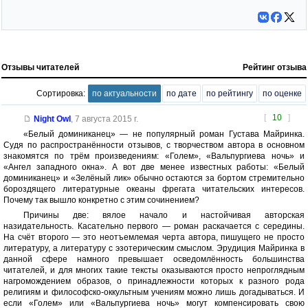
Отзывы читателей
Рейтинг отзыва
Сортировка:
по актуальности
по дате
по рейтингу
по оценке
[
10
]
Night Owl
,
7 августа 2015 г.
«Белый доминиканец» — не популярный роман Густава Майринка.
Судя по распространённости отзывов, с творчеством автора в основном
знакомятся по трём произведениям: «Голем», «Вальпургиева ночь» и
«Ангел западного окна». А вот две менее известных работы: «Белый
доминиканец» и «Зелёный лик» обычно остаются за бортом стремительно
бороздящего литературные океаны фрегата читательских интересов.
Почему так вышло конкретно с этим сочинением?
Причины две: вялое начало и настойчивая авторская
назидательность. Касательно первого — роман раскачается с середины.
На счёт второго — это неотъемлемая черта автора, пишущего не просто
литературу, а литературу с эзотерическим смыслом. Эрудиция Майринка в
данной сфере намного превышает осведомлённость большинства
читателей, и для многих такие тексты оказываются просто непроглядным
нагромождением образов, о принадлежности которых к разного рода
религиям и философско-оккультным учениям можно лишь догадываться. И
если «Голем» или «Вальпургиева ночь» могут компенсировать свою