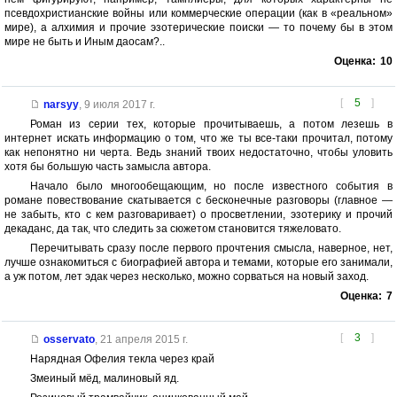
псевдохристианские войны или коммерческие операции (как в «реальном»
мире), а алхимия и прочие эзотерические поиски — то почему бы в этом
мире не быть и Иным даосам?..
Оценка:
10
[
5
]
narsyy
,
9 июля 2017 г.
Роман из серии тех, которые прочитываешь, а потом лезешь в
интернет искать информацию о том, что же ты все-таки прочитал, потому
как непонятно ни черта. Ведь знаний твоих недостаточно, чтобы уловить
хотя бы большую часть замысла автора.
Начало было многообещающим, но после известного события в
романе повествование скатывается с бесконечные разговоры (главное —
не забыть, кто с кем разговаривает) о просветлении, эзотерику и прочий
декаданс, да так, что следить за сюжетом становится тяжеловато.
Перечитывать сразу после первого прочтения смысла, наверное, нет,
лучше ознакомиться с биографией автора и темами, которые его занимали,
а уж потом, лет эдак через несколько, можно сорваться на новый заход.
Оценка:
7
[
3
]
osservato
,
21 апреля 2015 г.
Нарядная Офелия текла через край
Змеиный мёд, малиновый яд.