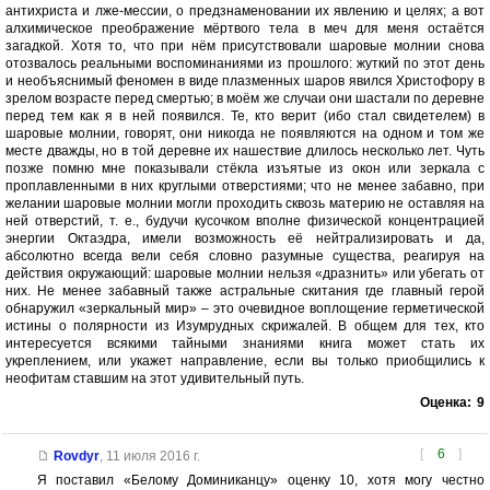
антихриста и лже-мессии, о предзнаменовании их явлению и целях; а вот
алхимическое преображение мёртвого тела в меч для меня остаётся
загадкой. Хотя то, что при нём присутствовали шаровые молнии снова
отозвалось реальными воспоминаниями из прошлого: жуткий по этот день
и необъяснимый феномен в виде плазменных шаров явился Христофору в
зрелом возрасте перед смертью; в моём же случаи они шастали по деревне
перед тем как я в ней появился. Те, кто верит (ибо стал свидетелем) в
шаровые молнии, говорят, они никогда не появляются на одном и том же
месте дважды, но в той деревне их нашествие длилось несколько лет. Чуть
позже помню мне показывали стёкла изъятые из окон или зеркала с
проплавленными в них круглыми отверстиями; что не менее забавно, при
желании шаровые молнии могли проходить сквозь материю не оставляя на
ней отверстий, т. е., будучи кусочком вполне физической концентрацией
энергии Октаэдра, имели возможность её нейтрализировать и да,
абсолютно всегда вели себя словно разумные существа, реагируя на
действия окружающий: шаровые молнии нельзя «дразнить» или убегать от
них. Не менее забавный также астральные скитания где главный герой
обнаружил «зеркальный мир» – это очевидное воплощение герметической
истины о полярности из Изумрудных скрижалей. В общем для тех, кто
интересуется всякими тайными знаниями книга может стать их
укреплением, или укажет направление, если вы только приобщились к
неофитам ставшим на этот удивительный путь.
Оценка:
9
[
6
]
Rovdyr
,
11 июля 2016 г.
Я поставил «Белому Доминиканцу» оценку 10, хотя могу честно