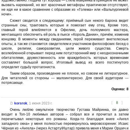
художественно. Подача тут хороша — стиль Майринка в принципе не может
вызвать нареканий, но вот красочные метафоры практически отсутствуют,
не идя ни в какое сравнение с образами из «Голема» или «Вальпургиевой
ночи».
Сюжет сводится к следующему: приёмный сын некого барона видит
странные сны, трактовать которые и помогает ему отец. Кроме того,
главный герой влюбляется в Офелию, дочь полоумного мастера,
мечтающего обеспечить ей роль в пьесе «Король Дании», причём, изменив
концовку. В моменты между свиданиями, герой переживает внетелесные
опыты, а так же становится свидетелем и участником философских бесед о
школе, религии, саморазвитии, цели живого существа. Смерть
возлюбленной открывает перед ним потусторонний мир с неоднозначными
обитателями, дружественность или враждебность которых временами
составляет большой вопрос. Итоговый вывод из всего постигнутого
определит судьбу протагониста.
Таким образом, произведение не плохое, но совсем не литературное.
Для читателей со стороны — малоинтересно. Для своей аудитории —
потрясающе.
Оценка:
8
[
8
]
korsrok
,
1 июня 2023 г.
Очень люблю оккультное творчество Густава Майринка, он давно
входит в Топ-10 любимых авторов – собрал все и прочитал а затем
перечитывал некоторые его романы. Когда-то благодаря книге «Ангел
западного окна» у меня полностью перевернулось мировоззрение: Исаис
Чёрная из «Ангела» (через Астарту/Иштар) привела меня к Марии Оршич и