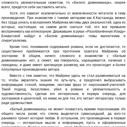
сложность увлекательным сюжетом, то «Белого доминиканца», скорее
всего, придётся себя заставлять читать.
Хотя, это зависит исключительно от вовлечённости читателя в тему
произведения. При знакомстве с такими авторами как К.Кастанеда, можно
без труда узнать в воззрениях Майринка мотивы двух реальностей, одна из
которых, настоящая, на самом деле сниться той, что все привыкли
воспринимать как иллюзорную. Державшие в руках «Разоблачённую Изиду»
Блаватской найдут в «Белом доминиканце» темы магнетизма и
спиритуализма.
Кроме того, понимание содержания романа, если не достигается, то
существенно приближается при прочтении трактата Майринка об
эзотерике. В общем, ничего сложного в знакомстве с «Белым
доминиканцем» нет, а сюжет, как говорилось, наращивается, начиная с
середины, и даже имеет зрелищную развязку, как это происходит в более
популярных произведениях автора.
Вместе с тем заметно, что Майринк здесь не стал размениваться на
то, чтобы вкраплять знания по чуть-чуть, а предпочёл выбрасывать
информацию стеной, лекциями, листами фраз от персонажей-учителей.
Такой подход, безусловно, убил в романе и увлекательность и
художественность, сделав его интересным, в первую очередь, для
эзотериков и ценителей, но никак не для тех, кто читает литературу только
ради удовольствия.
«Белый доминиканец» не может похвастать яркими персонажами. Из
общего числа разве что слегка выделится сумасшедший, да кого-то
ранимого тронет история любви. В остальном, это произведение в первую
очередь — интересные мысли и информация, пусть и оформленные