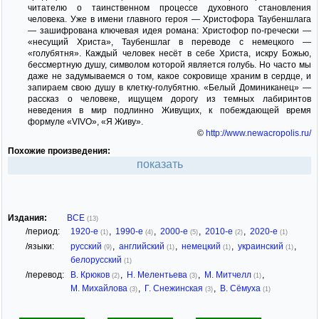
читателю о таинственном процессе духовного становления
человека. Уже в имени главного героя — Христофора Таубеншлага
— зашифрована ключевая идея романа: Христофор по-гречески —
«несущий Христа», Таубеншлаг в переводе с немецкого —
«голубятня». Каждый человек несёт в себе Христа, искру Божью,
бессмертную душу, символом которой является голубь. Но часто мы
даже не задумываемся о том, какое сокровище храним в сердце, и
запираем свою душу в клетку-голубятню. «Белый Доминиканец» —
рассказ о человеке, ищущем дорогу из темных лабиринтов
неведения в мир подлинно Живущих, к побеждающей время
формуле «VIVO», «Я Живу».
©
http://www.newacropolis.ru/
Похожие произведения:
показать
Издания:
ВСЕ
(13)
/период:
1920-е
,
1990-е
,
2000-е
,
2010-е
,
2020-е
(1)
(4)
(5)
(2)
(1)
/языки:
русский
,
английский
,
немецкий
,
украинский
,
(9)
(1)
(1)
(1)
белорусский
(1)
/перевод:
В. Крюков
,
Н. Мелентьева
,
М. Митчелл
,
(2)
(3)
(1)
М. Михайлова
,
Г. Снежинская
,
В. Сёмуха
(3)
(3)
(1)