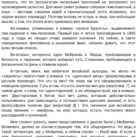
признать, что по результатам нескольких прочтений не воспринял это
произведение целостно. Для меня сюжет романа слишком тяжеловесный, а
язык — местами слишком яркий и пронзительный (хотя, возможно, это
скорее вопрос перевода). Поэтому изложу не отзыв, а лишь три небольших
мысли: о том, что более всего привлекло мое внимание
Во-первых, упоминание в романе «культа Красоты», выдвигаемого
лже-орденом и лже-пророком. Первый раз я читал произведение в 1995
году, и тогда не придал этому никакого значения. Но сейчас, в свете
определенных феноменов в нынешнем мире, склонен думать, что этот
культ весьма опасен.
Во-вторых, интересна идея Мейринка о Творце, пребывающем в
Вечности, и творении, которое избирает путь Странника, пребывающего в
Бесконечности (речь о главном герое).
В-третьих, меня, как любителя китайской культуры, не могло не
«зацепить» присутствие в романе т.н. «даосского меча» (формулировка в
русском переводе). Что это за меч? Не знаю, как это сформулировано в
немецком оригинале. Суть в том, что есть понятие меч дао (иероглиф 刀; на
самом деле, к слову, это односторонний, а не обоюдоострый, как в романе,
меч. Двусторонним в Китае был меч цзянь, которым действительно
пользовались для самозащиты в путешествиях даосские монахи), и есть
философское понятие Дао (иероглиф 道). Это типичное для китайского
языка явление — омофоны, на игре которых, кстати, построено много
рассуждений и аллегорий.
Мне сложно сказать, какие представления о даосах были у Мейринка.
Возможно, далеко не соответствующие тем, что общеприняты. Но ведь в
такой литературе, как у Мейринка, в любом случае — Иной мир. И если в
нем фигурируют, например, тамплиеры, для которых характерны не