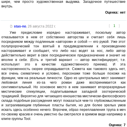
шире, чем просто художественная выдумка. Загадочное путешествие
внутрь.
Оценка:
нет
[
1
]
stas-no
,
26 августа 2022 г.
Уже предисловие изрядно настораживает, поскольку автор
отказывается в нем от собственно авторства и считает себя лишь
посредником между подлинным «автором» и собой — его рукой. Уже этот
полупророческий тон взятый в предуведомлении к произведению
настораживает и сообщает, что либо нас водят за нос, либо автор
действительно верит в свое посредническое предназначение и значит не
вполне в себе. (Есть и третий вариант — автор мистифицирует, т.е.
использует это в качестве художественного приема). И эта
настороженность скорее оправдывается. Сюжета как такового здесь нет,
все очень схематично и условно, персонажи тоже больше похожи на
функции, чем на реальные личности. Одно из центральных мест занимает
любовная линия из-за чего роман даже воспринимается как
сентиментальный. Но основное место в нем занимают второразрядные
мистические спекуляции, подпитываемые западной эзотерической
традицией. Вероятно для читающего юношества мистически-философского
склада подобные рассуждения могут показаться чем-то глубокомысленным
и затрагивающим глубинные пласты бытия, но для более зрелых умов
искать здесь особенно нечего. Впрочем, образ переплавления трупа в меч
по-своему красив и очень уместно бы смотрелся в зримом виде например в
клипе группы Tool.
Оценка:
7