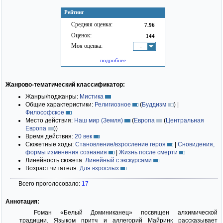
Рейтинг
Средняя оценка:
7.96
Оценок:
144
Моя оценка:
-
подробнее
Жанрово-тематический классификатор:
Жанры/поджанры:
Мистика
Общие характеристики:
Религиозное
(
Буддизм
)
|
Философское
Место действия:
Наш мир (Земля)
(
Европа
(
Центральная
Европа
)
)
Время действия:
20 век
Сюжетные ходы:
Становление/взросление героя
|
Сновидения,
формы изменения сознания
|
Жизнь после смерти
Линейность сюжета:
Линейный с экскурсами
Возраст читателя:
Для взрослых
Всего проголосовало:
17
Аннотация:
Роман «Белый Доминиканец» посвящен алхимической
традиции. Языком притч и аллегорий Майринк рассказывает