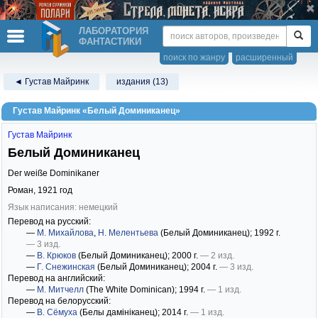
ЛАБОРАТОРИЯ
ФАНТАСТИКИ
поиск по жанру
расширенный
◄ Густав Майринк
издания (13)
Густав Майринк «Белый Доминиканец»
Густав Майринк
Белый Доминиканец
Der weiße Dominikaner
Роман,
1921
год
Язык написания: немецкий
Перевод на русский:
—
М. Михайлова
,
Н. Мелентьева
(Белый Доминиканец)
; 1992 г.
— 3 изд.
—
В. Крюков
(Белый Доминиканец)
; 2000 г.
— 2 изд.
—
Г. Снежинская
(Белый Доминиканец)
; 2004 г.
— 3 изд.
Перевод на английский:
—
М. Митчелл
(The White Dominican)
; 1994 г.
— 1 изд.
Перевод на белорусский:
—
В. Сёмуха
(Белы дамініканец)
; 2014 г.
— 1 изд.