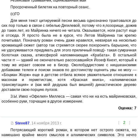
Резиновый трамвайчик, оцинкованный май
Просроченный билетик на повторный сеанс.
(с)ГО
Для меня текст цитируемой песни весьма однозначно трактовался до
сих пор только в связи с гибелью Дягилевой, потому что я,позорище, дожив
до таких лет, из Майринка ничего не читала. Оказывается, ноги растут еще
и отсюда. Я просто была не в курсе, что Летов Майринка так крепко
почитывал. Поначалу роман очень даже нравился, невзирая на несколько
хромающий сюжет (автор так стремится скорее похоронить барышню, что
не удосуживается придумать для этого приличный повод)- такая сумрачная
болотная сказка, атмосферой напоминающая «Крабата». В остальной
части гг — эдакий не окончательно рассосавшийся Йозеф Кнехт, который к
тому же играет совсем не в бисер. Околобуддистские с ницшеанскими
добавками телеги и поиски знаков по достоинству оценить увы не могу —
«Боцман Жорж» еще в детстве отбила всякое уважительное отношение к
масонам и герметистам, хотя «Красная книга», «алхимическая
трансмутация» и (как мой дедушка был вишней) династическое дерево
доставили свою порцию лулзов.
З.Ы. Имхо «Офелия» Миллеса — самая что ни на есть майринковская,
особенно руки, торчащие в другое измерение.
Оценка:
7
[
2
]
Steve87
,
14 ноября 2013 г.
Потрясающий короткий роман, в котором нет острого сюжета, но
намешано крайне много смыслов и алхимических символов. Это нечто