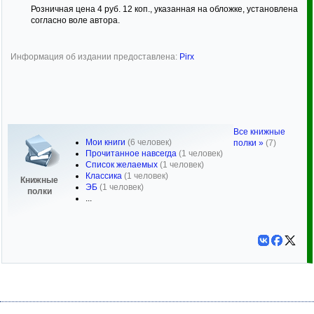
Розничная цена 4 руб. 12 коп., указанная на обложке, установлена
согласно воле автора.
Информация об издании предоставлена:
Pirx
Все книжные
Мои книги
(6 человек)
полки »
(7)
Прочитанное навсегда
(1 человек)
Список желаемых
(1 человек)
Классика
(1 человек)
Книжные
ЭБ
(1 человек)
полки
...