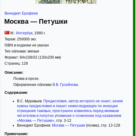
Венедикт Ерофеев
Москва — Петушки
М.:
Интербук
,
1990
г.
Тираж:
250000 экз.
ISBN в издании не указан
Тип обложки:
мягкая
Формат:
84x108/32
(130x200 мм)
Страниц:
128
Описание:
Поэма в прозе.
Оформление обложки
В.В. Гусейнова
.
Содержание
:
В.С. Муравьев.
Предисловие, автор которого не знает, зачем
нужны предисловия и пишет нижеследующее по инерции
отрицания таковых, пространно извиняясь перед мнимым
читателем и попутно упоминая о сочинении под названием
«Москва — Петушки»
, стр. 3-12
Венедикт Ерофеев.
Москва — Петушки
(поэма), стр. 13-128
Примечание: