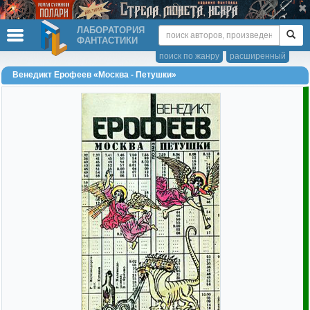
ЛАБОРАТОРИЯ
ФАНТАСТИКИ
поиск по жанру
расширенный
Венедикт Ерофеев «Москва - Петушки»