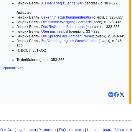
Генрих Бёлль.
Als der Krieg zu ende war
(рассказ), с. 303-322
Aufsätze
Генрих Бёлль.
Bekenntnis zur trümmerliteratur
(очерк), с. 323-327
Генрих Бёлль.
Die stimme Wolfgang Borcherts
(эссе), с. 328-332
Генрих Бёлль.
Das Risiko des Schreibens
(рассказ), с. 333-336
Генрих Бёлль.
Über mich selbst
(очерк), с. 337-339
Генрих Бёлль.
Die Sprache als Hort der Freiheit
(очерк), с. 340-345
Генрих Бёлль.
Zur Verteidigung der Waschküchen
(очерк), с. 346-
350
H. Böll, с. 351-352
Texterläuterungen, с. 353-365
сравнить >>
О сайте
(
eng
,
fra
,
укр
) |
Регламент
|
FAQ
|
Контакты
|
Наши награды
|
ВКонтакте