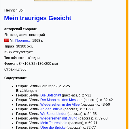
Heinrich Boll
Mein trauriges Gesicht
авторский сборник
Язык издания:
немецкий
М.:
Прогресс
,
1968
г.
Тираж:
30300 экз.
ISBN отсутствует
Тип обложки:
твёрдая
Формат:
84x108/32
(130x200 мм)
Страниц:
366
Содержание
:
Генрих Бёлль и его герои, с. 2-25
Erzählungen
Генрих Бёлль.
Die Botschaft
(рассказ), с. 27-31
Генрих Бёлль.
Der Mann mit den Messern
(рассказ), с. 32-42
Генрих Бёлль.
Wiedersehen in der Allee
(рассказ), с. 43-50
Генрих Бёлль.
An der Brücke
(рассказ), с. 51-53
Генрих Бёлль.
Wir Besenbinder
(рассказ), с. 54-58
Генрих Бёлль.
Wiedersehen mit Drüng
(рассказ), с. 59-68
Генрих Бёлль.
Mein Teures bein
(рассказ), с. 69-71
Генрих Бёлль.
Über die Brücke
(рассказ), с. 72-77