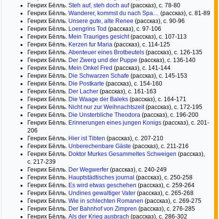
Генрих Бёлль.
Steh auf, steh doch auf
(рассказ), с. 78-80
Генрих Бёлль.
Wanderer, kommst du nach Spa…
(рассказ), с. 81-89
Генрих Бёлль.
Unsere gute, alte Renee
(рассказ), с. 90-96
Генрих Бёлль.
Loengrins Tod
(рассказ), с. 97-106
Генрих Бёлль.
Mein Trauriges gesicht
(рассказ), с. 107-113
Генрих Бёлль.
Kerzen fur Maria
(рассказ), с. 114-125
Генрих Бёлль.
Abenteuer eines Brotbeutels
(рассказ), с. 126-135
Генрих Бёлль.
Der Zwerg und der Puppe
(рассказ), с. 136-140
Генрих Бёлль.
Mein Onkel Fred
(рассказ), с. 141-144
Генрих Бёлль.
Die Schwarzen Schafe
(рассказ), с. 145-153
Генрих Бёлль.
Die Postkarte
(рассказ), с. 154-160
Генрих Бёлль.
Der Lacher
(рассказ), с. 161-163
Генрих Бёлль.
Die Waage der Baleks
(рассказ), с. 164-171
Генрих Бёлль.
Nicht nur zur Weihnachtszeit
(рассказ), с. 172-195
Генрих Бёлль.
Die Unsterbliche Theodora
(рассказ), с. 196-200
Генрих Бёлль.
Erinnerungen eines jungen Konigs
(рассказ), с. 201-
206
Генрих Бёлль.
Hier ist Tibten
(рассказ), с. 207-210
Генрих Бёлль.
Unberechenbare Gäste
(рассказ), с. 211-216
Генрих Бёлль.
Doktor Murkes Gesammeltes Schweigen
(рассказ),
с. 217-239
Генрих Бёлль.
Der Wegwerfer
(рассказ), с. 240-249
Генрих Бёлль.
Hauptstädtisches journal
(рассказ), с. 250-258
Генрих Бёлль.
Es wird etwas geschehen
(рассказ), с. 259-264
Генрих Бёлль.
Undines gewaltiger Vater
(рассказ), с. 265-268
Генрих Бёлль.
Wie in schlechten Romanen
(рассказ), с. 269-275
Генрих Бёлль.
Der Bahnhof von Zimpren
(рассказ), с. 276-285
Генрих Бёлль.
Als der Krieg ausbrach
(рассказ), с. 286-302