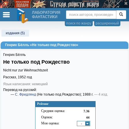
ЛАБОРАТОРИЯ
ФАНТАСТИКИ
поиск по жанру
расширенный
издания (5)
Генрих Бёлль «Не только под Рождество»
Генрих Бёлль
Не только под Рождество
Nicht nur zur Weihnachtszeit
Рассказ,
1952
год
Язык написания: немецкий
Перевод на русский:
—
С. Фридлянд
(Не только под Рождество)
; 1988 г.
— 4 изд.
Рейтинг
Средняя оценка:
7.36
Оценок:
44
Моя оценка:
-