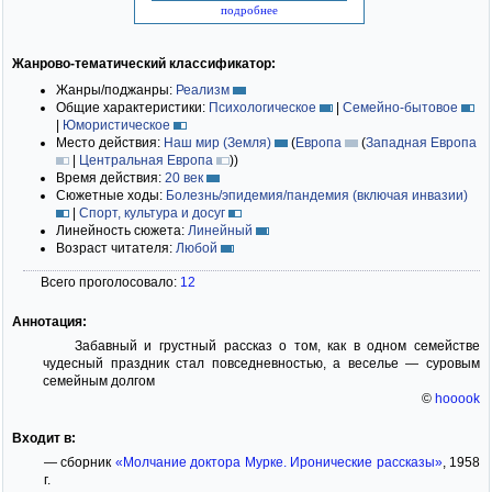
подробнее
Жанрово-тематический классификатор:
Жанры/поджанры:
Реализм
Общие характеристики:
Психологическое
|
Семейно-бытовое
|
Юмористическое
Место действия:
Наш мир (Земля)
(
Европа
(
Западная Европа
|
Центральная Европа
)
)
Время действия:
20 век
Сюжетные ходы:
Болезнь/эпидемия/пандемия (включая инвазии)
|
Спорт, культура и досуг
Линейность сюжета:
Линейный
Возраст читателя:
Любой
Всего проголосовало:
12
Аннотация:
Забавный и грустный рассказ о том, как в одном семействе
чудесный праздник стал повседневностью, а веселье — суровым
семейным долгом
©
hooook
Входит в:
— сборник
«Молчание доктора Мурке. Иронические рассказы»
, 1958
г.