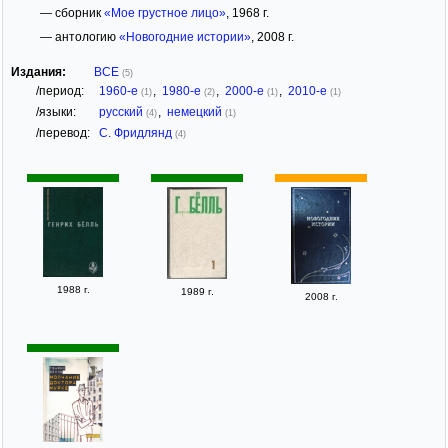
— сборник
«Мое грустное лицо»
, 1968 г.
— антологию
«Новогодние истории»
, 2008 г.
Издания:
ВСЕ
(5)
/период:
1960-е
,
1980-е
,
2000-е
,
2010-е
(1)
(2)
(1)
(1)
/языки:
русский
,
немецкий
(4)
(1)
/перевод:
С. Фридлянд
(4)
1988 г.
1989 г.
2008 г.