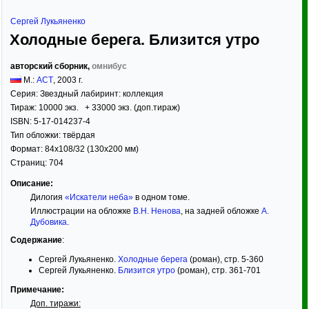
Сергей Лукьяненко
Холодные берега. Близится утро
авторский сборник,
омнибус
М.:
АСТ
,
2003
г.
Серия:
Звездный лабиринт: коллекция
Тираж:
10000 экз. + 33000 экз. (доп.тираж)
ISBN:
5-17-014237-4
Тип обложки:
твёрдая
Формат:
84x108/32
(130x200 мм)
Страниц:
704
Описание:
Дилогия
«Искатели неба»
в одном томе.
Иллюстрации на обложке
В.Н. Ненова
, на задней обложке
А.
Дубовика
.
Содержание
:
Сергей Лукьяненко.
Холодные берега
(роман), стр. 5-360
Сергей Лукьяненко.
Близится утро
(роман), стр. 361-701
Примечание:
Доп. тиражи: