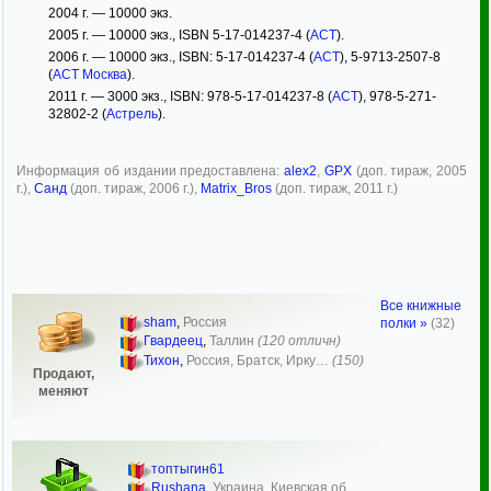
2004 г. — 10000 экз.
2005 г. — 10000 экз., ISBN 5-17-014237-4 (
АСТ
).
2006 г. — 10000 экз., ISBN: 5-17-014237-4 (
АСТ
), 5-9713-2507-8
(
АСТ Москва
).
2011 г. — 3000 экз., ISBN: 978-5-17-014237-8 (
АСТ
), 978-5-271-
32802-2 (
Астрель
).
Информация об издании предоставлена:
alex2
,
GPX
(доп. тираж, 2005
г.),
Санд
(доп. тираж, 2006 г.),
Matrix_Bros
(доп. тираж, 2011 г.)
Все книжные
sham
,
Россия
полки »
(32)
Гвардеец
,
Таллин
(120 отличн)
Тихон
,
Россия, Братск, Ирку…
(150)
Продают,
меняют
топтыгин61
Rushana
,
Украина, Киевская об…