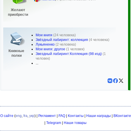
Желают
приобрести
Мои книги
(24 человека)
Звёздный лабиринт: коллекция
(4 человека)
Лукьяненко
(2 человека)
Мои книги: другое
(1 человек)
Книжные
Звездный лабиринт:Коллекция (98 изд)
(1
полки
человек)
...
О сайте
(
eng
,
fra
,
укр
) |
Регламент
|
FAQ
|
Контакты
|
Наши награды
|
ВКонтакте
|
Telegram
|
Наши товары