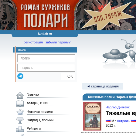
fantlab ru
регистрация
|
забыли пароль?
вход
OK
◄ страница издания
Главная
Книжные полки Чарльз Дик
Авторы, книги
Чарльз Диккенс
Новинки и планы
Тяжелые в
Награды, премии
М.:
Астрель
,
2012 г.
Рейтинги