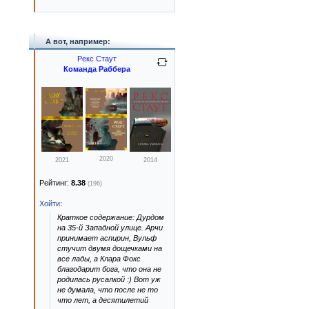
А вот, например:
Рекс Стаут
Команда Раббера
2020
2021
2014
Рейтинг:
8.38
(196)
Хойти
:
Краткое содержание: Дурдом
на 35-й Западной улице. Арчи
принимает аспирин, Вульф
стучит двумя дощечками на
все лады, а Клара Фокс
благодарит бога, что она не
родилась русалкой :) Вот уж
не думала, что после не то
что лет, а десятилетий