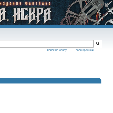
поиск по жанру
расширенный