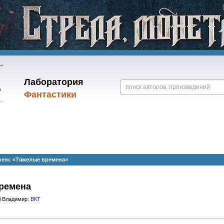
Лаборатория
Фантастики
кенс «Тяжелые времена»
ремена
Владимир:
ВКТ