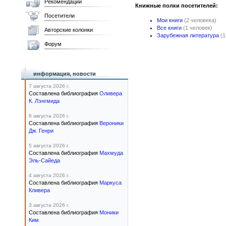
Рекомендации
Книжные полки посетителей:
Посетители
Мои книги
(2 человека)
Все книги
(1 человек)
Авторские колонки
Зарубежная литература
(1
Форум
информация, новости
7 августа 2026 г.
Составлена библиография
Оливера
К. Лэнгмида
6 августа 2026 г.
Составлена библиография
Вероники
Дж. Генри
5 августа 2026 г.
Составлена библиография
Махмуда
Эль-Сайеда
4 августа 2026 г.
Составлена библиография
Маркуса
Кливера
3 августа 2026 г.
Составлена библиография
Моники
Ким