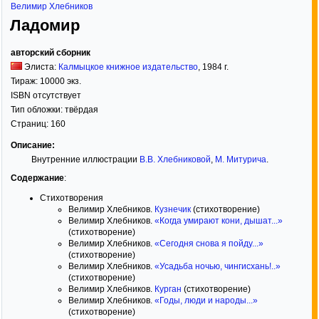
Велимир Хлебников
Ладомир
авторский сборник
Элиста:
Калмыцкое книжное издательство
,
1984
г.
Тираж:
10000 экз.
ISBN отсутствует
Тип обложки:
твёрдая
Страниц:
160
Описание:
Внутренние иллюстрации
В.В. Хлебниковой
,
М. Митурича
.
Содержание
:
Стихотворения
Велимир Хлебников.
Кузнечик
(стихотворение)
Велимир Хлебников.
«Когда умирают кони, дышат...»
(стихотворение)
Велимир Хлебников.
«Сегодня снова я пойду...»
(стихотворение)
Велимир Хлебников.
«Усадьба ночью, чингисхань!..»
(стихотворение)
Велимир Хлебников.
Курган
(стихотворение)
Велимир Хлебников.
«Годы, люди и народы...»
(стихотворение)