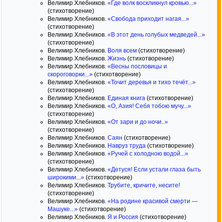
Велимир Хлебников.
«Где волк воскликнул кровью...»
(стихотворение)
Велимир Хлебников.
«Свобода приходит нагая...»
(стихотворение)
Велимир Хлебников.
«В этот день голубых медведей...»
(стихотворение)
Велимир Хлебников.
Воля всем
(стихотворение)
Велимир Хлебников.
Жизнь
(стихотворение)
Велимир Хлебников.
«Весны пословицы и
скороговорки...»
(стихотворение)
Велимир Хлебников.
«Точит деревья и тихо течёт...»
(стихотворение)
Велимир Хлебников.
Единая книга
(стихотворение)
Велимир Хлебников.
«О, Азия! Себя тобою мучу...»
(стихотворение)
Велимир Хлебников.
«От зари и до ночи..»
(стихотворение)
Велимир Хлебников.
Саян
(стихотворение)
Велимир Хлебников.
Навруз труда
(стихотворение)
Велимир Хлебников.
«Ручей с холодною водой...»
(стихотворение)
Велимир Хлебников.
«Детуся! Если устали глаза быть
широкими...»
(стихотворение)
Велимир Хлебников.
Трубите, кричите, несите!
(стихотворение)
Велимир Хлебников.
«На родине красивой смерти —
Машуке...»
(стихотворение)
Велимир Хлебников.
Я и Россия
(стихотворение)